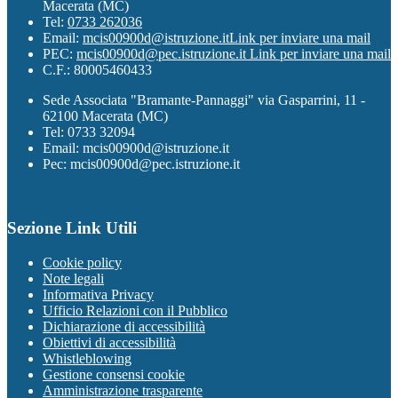
Macerata (MC)
Tel:
0733 262036
Email:
mcis00900d@istruzione.it
Link per inviare una mail
PEC:
mcis00900d@pec.istruzione.it
Link per inviare una mail
C.F.: 80005460433
Sede Associata "Bramante-Pannaggi" via Gasparrini, 11 -
62100 Macerata (MC)
Tel: 0733 32094
Email: mcis00900d@istruzione.it
Pec: mcis00900d@pec.istruzione.it
Sezione Link Utili
Cookie policy
Note legali
Informativa Privacy
Ufficio Relazioni con il Pubblico
Dichiarazione di accessibilità
Obiettivi di accessibilità
Whistleblowing
Gestione consensi cookie
Amministrazione trasparente