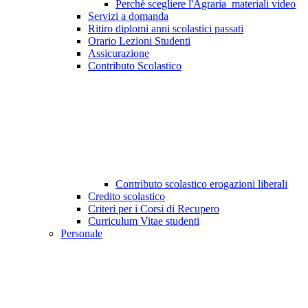
Perchè scegliere l'Agraria_materiali video
Servizi a domanda
Ritiro diplomi anni scolastici passati
Orario Lezioni Studenti
Assicurazione
Contributo Scolastico
Contributo scolastico erogazioni liberali
Credito scolastico
Criteri per i Corsi di Recupero
Curriculum Vitae studenti
Personale