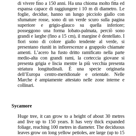
di vivere fino a 150 anni. Ha una chioma molto fitta ed
espansa capace di raggiungere i 10 m di diametro. Le
foglie, decidue, hanno un lungo picciolo giallo con
sfumature rosse, sono di un verde scuro sulla pagina
superiore e grigio-glauco su quella inferiore;
posseggono una forma lobato-palmata, perciò sono
grandi e larghe (fino a 15 cm), il margine è dentellato. I
fiori sono di colore giallo tendente al verde, si
presentano riuniti in infiorescenze a grappolo chiamate
amenti. L’acero ha fusto dritto ramificato nella parte
medio-alta con grandi rami, la corteccia giovane si
presenta grigia e liscia mentre la più vecchia presenta
striatura longitudinali. È una specie originaria
dell’Europa centro-meridionale e orientale. Nelle
Marche è ampiamente attestato nelle zone interne e
collinari.
Sycamore
Huge tree, it can grow to a height of about 30 metres
and live up to 150 years. It has very thick expanded
foliage, reaching 100 metres in diameter. The deciduous
leaves grow on long yellow petioles, are large (up to 15