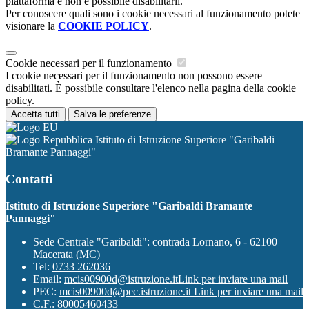
piattaforma e non è possibile disabilitarli.
Per conoscere quali sono i cookie necessari al funzionamento potete
visionare la
COOKIE POLICY
.
Cookie necessari per il funzionamento
I cookie necessari per il funzionamento non possono essere
disabilitati. È possibile consultare l'elenco nella pagina della cookie
policy.
Accetta tutti
Salva le preferenze
Istituto di Istruzione Superiore "Garibaldi
Bramante Pannaggi"
Contatti
Istituto di Istruzione Superiore "Garibaldi Bramante
Pannaggi"
Sede Centrale "Garibaldi": contrada Lornano, 6 - 62100
Macerata (MC)
Tel:
0733 262036
Email:
mcis00900d@istruzione.it
Link per inviare una mail
PEC:
mcis00900d@pec.istruzione.it
Link per inviare una mail
C.F.: 80005460433