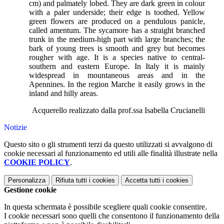
cm) and palmately lobed. They are dark green in colour
with a paler underside; their edge is toothed. Yellow
green flowers are produced on a pendulous panicle,
called amentum. The sycamore has a straight branched
trunk in the medium-high part with large branches; the
bark of young trees is smooth and grey but becomes
rougher with age. It is a species native to central-
southern and eastern Europe. In Italy it is mainly
widespread in mountaneous areas and in the
Apennines. In the region Marche it easily grows in the
inland and hilly areas.
Acquerello realizzato dalla prof.ssa Isabella Crucianelli
Notizie
Questo sito o gli strumenti terzi da questo utilizzati si avvalgono di
cookie necessari al funzionamento ed utili alle finalità illustrate nella
COOKIE POLICY
.
Personalizza
Rifiuta tutti
i cookies
Accetta tutti
i cookies
Gestione cookie
In questa schermata è possibile scegliere quali cookie consentire.
I cookie necessari sono quelli che consentono il funzionamento della