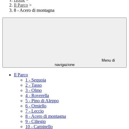
Il Parco
>
8 - Acero di montagna
Menu di
navigazione
Il Parco
1 - Sequoia
2 - Tasso
3 - Olmo
4 - Roverella
5 - Pino di Aleppo
6 - Orniello
7 - Leccio
8 - Acero di montagna
9 - Ciliegio
10 - Carpinello