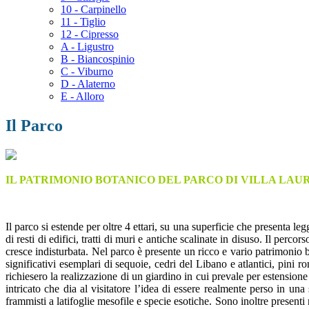
10 - Carpinello
11 - Tiglio
12 - Cipresso
A - Ligustro
B - Biancospinio
C - Viburno
D - Alaterno
E - Alloro
Il Parco
IL PATRIMONIO BOTANICO DEL PARCO DI VILLA LAUR
Il parco si estende per oltre 4 ettari, su una superficie che presenta leg
di resti di edifici, tratti di muri e antiche scalinate in disuso. Il per
cresce indisturbata. Nel parco è presente un ricco e vario patrimonio 
significativi esemplari di sequoie, cedri del Libano e atlantici, pini
richiesero la realizzazione di un giardino in cui prevale per estensione
intricato che dia al visitatore l’idea di essere realmente perso in u
frammisti a latifoglie mesofile e specie esotiche. Sono inoltre present