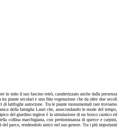
ore in tutto il suo fascino retrò, caratterizzato anche dalla presenza
a tra piante secolari e una fitta vegetazione che da oltre due secoli
i di latifoglie autoctone. Tra le piante monumentali rare troviamo
botanica della famiglia Lauri che, assecondando le mode del tempo,
 Tipico del giardino inglese è la simulazione di un bosco caotico ed
 della collina marchigiana, con predominanza di querce e carpini,
tà del parco, rendendolo unico nel suo genere. Tra i più importanti