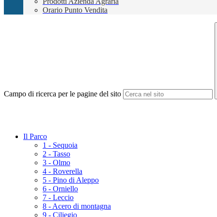
Prodotti Azienda Agraria
Orario Punto Vendita
Campo di ricerca per le pagine del sito
Il Parco
1 - Sequoia
2 - Tasso
3 - Olmo
4 - Roverella
5 - Pino di Aleppo
6 - Orniello
7 - Leccio
8 - Acero di montagna
9 - Ciliegio