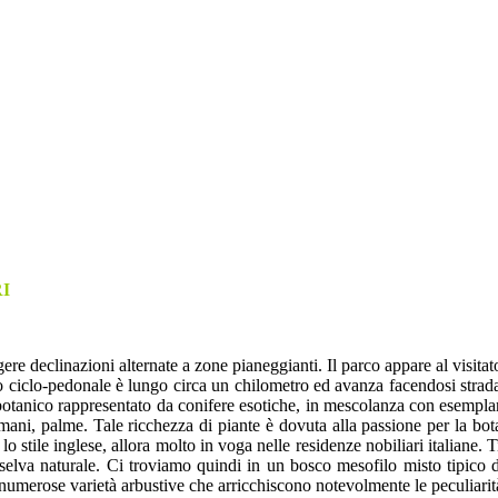
I
gere declinazioni alternate a zone pianeggianti. Il parco appare al visitat
corso ciclo-pedonale è lungo circa un chilometro ed avanza facendosi strad
botanico rappresentato da conifere esotiche, in mescolanza con esemplar
 romani, palme. Tale ricchezza di piante è dovuta alla passione per la 
 lo stile inglese, allora molto in voga nelle residenze nobiliari italiane.
na selva naturale. Ci troviamo quindi in un bosco mesofilo misto tipico
i numerose varietà arbustive che arricchiscono notevolmente le peculiari