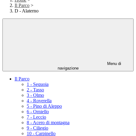
Il Parco
>
D - Alaterno
Menu di
navigazione
Il Parco
1 - Sequoia
2 - Tasso
3 - Olmo
4 - Roverella
5 - Pino di Aleppo
6 - Orniello
7 - Leccio
8 - Acero di montagna
9 - Ciliegio
10 - Carpinello