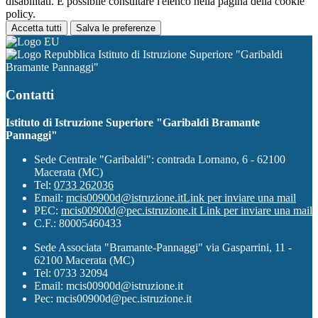
disabilitati. È possibile consultare l'elenco nella pagina della cookie
policy.
Accetta tutti
Salva le preferenze
Istituto di Istruzione Superiore "Garibaldi
Bramante Pannaggi"
Contatti
Istituto di Istruzione Superiore "Garibaldi Bramante
Pannaggi"
Sede Centrale "Garibaldi": contrada Lornano, 6 - 62100
Macerata (MC)
Tel:
0733 262036
Email:
mcis00900d@istruzione.it
Link per inviare una mail
PEC:
mcis00900d@pec.istruzione.it
Link per inviare una mail
C.F.: 80005460433
Sede Associata "Bramante-Pannaggi" via Gasparrini, 11 -
62100 Macerata (MC)
Tel: 0733 32094
Email: mcis00900d@istruzione.it
Pec: mcis00900d@pec.istruzione.it