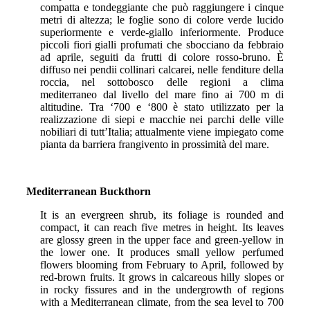
compatta e tondeggiante che può raggiungere i cinque
metri di altezza; le foglie sono di colore verde lucido
superiormente e verde-giallo inferiormente. Produce
piccoli fiori gialli profumati che sbocciano da febbraio
ad aprile, seguiti da frutti di colore rosso-bruno. È
diffuso nei pendii collinari calcarei, nelle fenditure della
roccia, nel sottobosco delle regioni a clima
mediterraneo dal livello del mare fino ai 700 m di
altitudine. Tra ‘700 e ‘800 è stato utilizzato per la
realizzazione di siepi e macchie nei parchi delle ville
nobiliari di tutt’Italia; attualmente viene impiegato come
pianta da barriera frangivento in prossimità del mare.
Mediterranean Buckthorn
It is an evergreen shrub, its foliage is rounded and
compact, it can reach five metres in height. Its leaves
are glossy green in the upper face and green-yellow in
the lower one. It produces small yellow perfumed
flowers blooming from February to April, followed by
red-brown fruits. It grows in calcareous hilly slopes or
in rocky fissures and in the undergrowth of regions
with a Mediterranean climate, from the sea level to 700