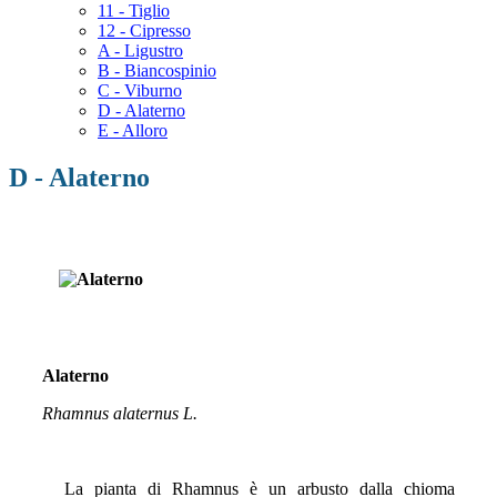
11 - Tiglio
12 - Cipresso
A - Ligustro
B - Biancospinio
C - Viburno
D - Alaterno
E - Alloro
D - Alaterno
Alaterno
Rhamnus alaternus L.
La pianta di Rhamnus è un arbusto dalla chioma