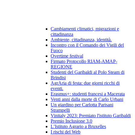
Cambiamenti climatici, migrazioni e
cittadinanza
Ambiente, cittadinanza, identità.
Incontro con il Comando dei Vigili del
Fuoco
Overtime festival
Firmato Protocollo RIAM-AMAP-
REGIONE
Studenti del Garibaldi al Polo Steam di
Brindisi
AgrAria di festa: due giorni ricchi di
eventi.
Erasmus+: studenti francesi a Macerata
Venti anni dalla morte di Carlo Urbani
Un giardino per Carlotta Parisani
Strampelli
Vinitaly 2023: Premiato l'istituto Garibaldi
Premio Inclusione 3.0
L’Istituto Agrario a Bruxelles
I rischi del Web