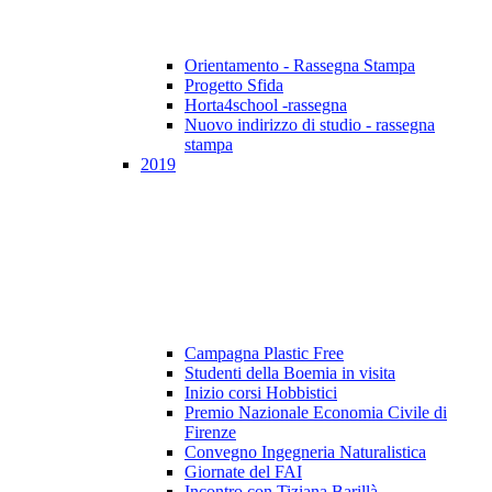
Orientamento - Rassegna Stampa
Progetto Sfida
Horta4school -rassegna
Nuovo indirizzo di studio - rassegna
stampa
2019
Campagna Plastic Free
Studenti della Boemia in visita
Inizio corsi Hobbistici
Premio Nazionale Economia Civile di
Firenze
Convegno Ingegneria Naturalistica
Giornate del FAI
Incontro con Tiziana Barillà