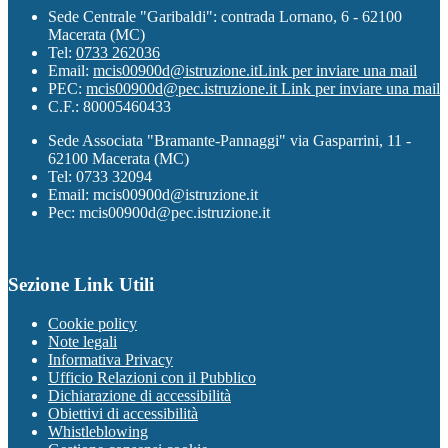
Sede Centrale "Garibaldi": contrada Lornano, 6 - 62100
Macerata (MC)
Tel:
0733 262036
Email:
mcis00900d@istruzione.it
Link per inviare una mail
PEC:
mcis00900d@pec.istruzione.it
Link per inviare una mail
C.F.: 80005460433
Sede Associata "Bramante-Pannaggi" via Gasparrini, 11 -
62100 Macerata (MC)
Tel: 0733 32094
Email: mcis00900d@istruzione.it
Pec: mcis00900d@pec.istruzione.it
Sezione Link Utili
Cookie policy
Note legali
Informativa Privacy
Ufficio Relazioni con il Pubblico
Dichiarazione di accessibilità
Obiettivi di accessibilità
Whistleblowing