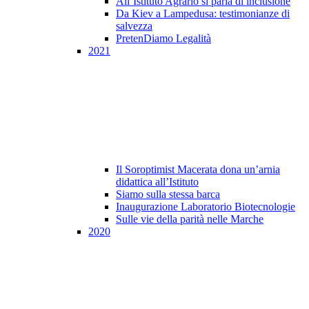
All’Istituto Agrario si parla di inclusione
Da Kiev a Lampedusa: testimonianze di
salvezza
PretenDiamo Legalità
2021
Il Soroptimist Macerata dona un’arnia
didattica all’Istituto
Siamo sulla stessa barca
Inaugurazione Laboratorio Biotecnologie
Sulle vie della parità nelle Marche
2020