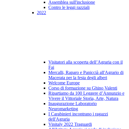
Assemblea sull'inclusione
Contro le leggi razziali
2022
Visitatori alla scoperta dell’Agraria con il
Fai
Mercalli, Raparo e Paniccià all'Agrario di
Macerata per la festa degli alberi
Welcome Europe
Corso di formazione su Ghino Valenti
Ripartiamo da 100 Leggere d’Annunzio e
Vivere il Vittoriale Storia, Arte, Natura
Inaugurazione Laboratorio
Neuromarketing
I Carabinieri incontrano i ragazzi
dell'Agraria
Vinitaly 2022 Traguardi