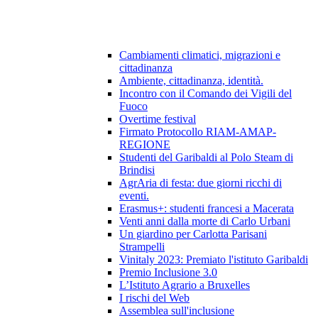
Cambiamenti climatici, migrazioni e
cittadinanza
Ambiente, cittadinanza, identità.
Incontro con il Comando dei Vigili del
Fuoco
Overtime festival
Firmato Protocollo RIAM-AMAP-
REGIONE
Studenti del Garibaldi al Polo Steam di
Brindisi
AgrAria di festa: due giorni ricchi di
eventi.
Erasmus+: studenti francesi a Macerata
Venti anni dalla morte di Carlo Urbani
Un giardino per Carlotta Parisani
Strampelli
Vinitaly 2023: Premiato l'istituto Garibaldi
Premio Inclusione 3.0
L’Istituto Agrario a Bruxelles
I rischi del Web
Assemblea sull'inclusione