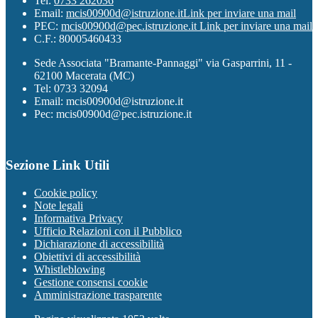
Tel:
0733 262036
Email:
mcis00900d@istruzione.it
Link per inviare una mail
PEC:
mcis00900d@pec.istruzione.it
Link per inviare una mail
C.F.: 80005460433
Sede Associata "Bramante-Pannaggi" via Gasparrini, 11 -
62100 Macerata (MC)
Tel: 0733 32094
Email: mcis00900d@istruzione.it
Pec: mcis00900d@pec.istruzione.it
Sezione Link Utili
Cookie policy
Note legali
Informativa Privacy
Ufficio Relazioni con il Pubblico
Dichiarazione di accessibilità
Obiettivi di accessibilità
Whistleblowing
Gestione consensi cookie
Amministrazione trasparente