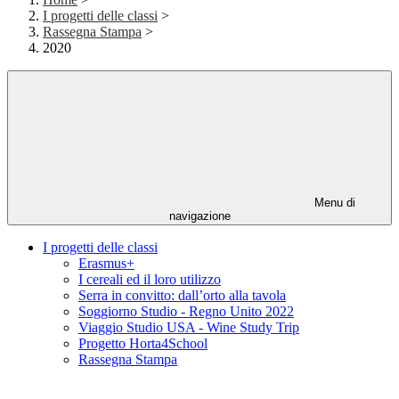
I progetti delle classi
>
Rassegna Stampa
>
2020
Menu di
navigazione
I progetti delle classi
Erasmus+
I cereali ed il loro utilizzo
Serra in convitto: dall’orto alla tavola
Soggiorno Studio - Regno Unito 2022
Viaggio Studio USA - Wine Study Trip
Progetto Horta4School
Rassegna Stampa