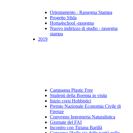
Orientamento - Rassegna Stampa
Progetto Sfida
Horta4school -rassegna
Nuovo indirizzo di studio - rassegna
stampa
2019
Campagna Plastic Free
Studenti della Boemia in visita
Inizio corsi Hobbistici
Premio Nazionale Economia Civile di
Firenze
Convegno Ingegneria Naturalistica
Giornate del FAI
Incontro con Tiziana Barillà
Concorso “Sulla via delle parità nelle