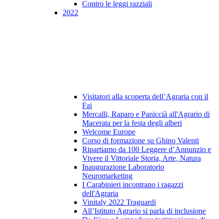
Contro le leggi razziali
2022
Visitatori alla scoperta dell’Agraria con il
Fai
Mercalli, Raparo e Paniccià all'Agrario di
Macerata per la festa degli alberi
Welcome Europe
Corso di formazione su Ghino Valenti
Ripartiamo da 100 Leggere d’Annunzio e
Vivere il Vittoriale Storia, Arte, Natura
Inaugurazione Laboratorio
Neuromarketing
I Carabinieri incontrano i ragazzi
dell'Agraria
Vinitaly 2022 Traguardi
All’Istituto Agrario si parla di inclusione