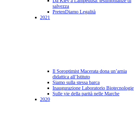
Da Kiev a Lampedusa: testimonianze di
salvezza
PretenDiamo Legalità
2021
Il Soroptimist Macerata dona un’arnia
didattica all’Istituto
Siamo sulla stessa barca
Inaugurazione Laboratorio Biotecnologie
Sulle vie della parità nelle Marche
2020