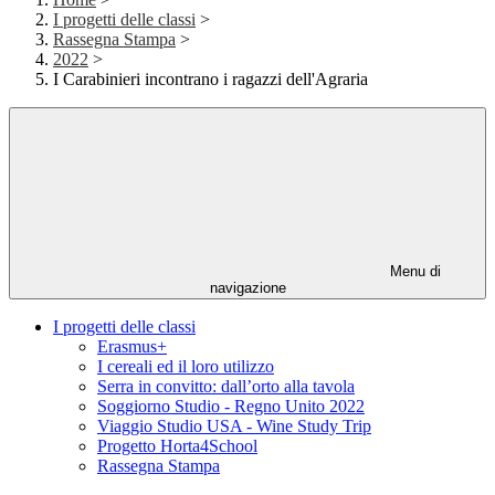
I progetti delle classi
>
Rassegna Stampa
>
2022
>
I Carabinieri incontrano i ragazzi dell'Agraria
Menu di
navigazione
I progetti delle classi
Erasmus+
I cereali ed il loro utilizzo
Serra in convitto: dall’orto alla tavola
Soggiorno Studio - Regno Unito 2022
Viaggio Studio USA - Wine Study Trip
Progetto Horta4School
Rassegna Stampa