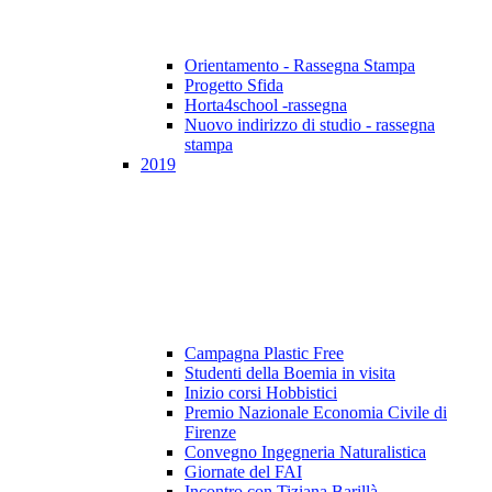
Orientamento - Rassegna Stampa
Progetto Sfida
Horta4school -rassegna
Nuovo indirizzo di studio - rassegna
stampa
2019
Campagna Plastic Free
Studenti della Boemia in visita
Inizio corsi Hobbistici
Premio Nazionale Economia Civile di
Firenze
Convegno Ingegneria Naturalistica
Giornate del FAI
Incontro con Tiziana Barillà