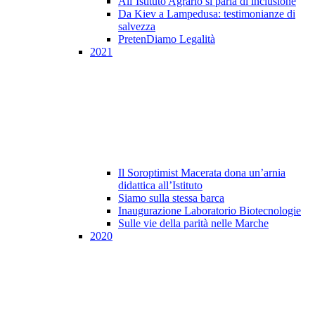
All’Istituto Agrario si parla di inclusione
Da Kiev a Lampedusa: testimonianze di
salvezza
PretenDiamo Legalità
2021
Il Soroptimist Macerata dona un’arnia
didattica all’Istituto
Siamo sulla stessa barca
Inaugurazione Laboratorio Biotecnologie
Sulle vie della parità nelle Marche
2020