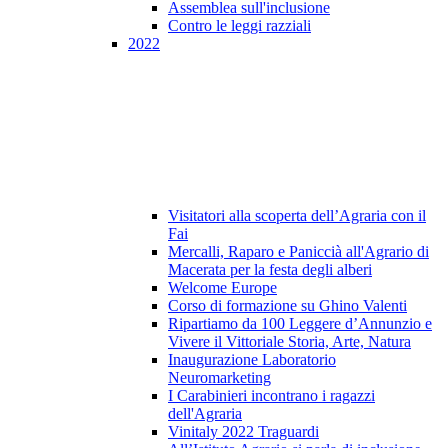
Assemblea sull'inclusione
Contro le leggi razziali
2022
Visitatori alla scoperta dell’Agraria con il
Fai
Mercalli, Raparo e Paniccià all'Agrario di
Macerata per la festa degli alberi
Welcome Europe
Corso di formazione su Ghino Valenti
Ripartiamo da 100 Leggere d’Annunzio e
Vivere il Vittoriale Storia, Arte, Natura
Inaugurazione Laboratorio
Neuromarketing
I Carabinieri incontrano i ragazzi
dell'Agraria
Vinitaly 2022 Traguardi