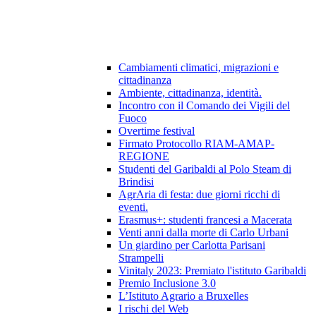
Cambiamenti climatici, migrazioni e
cittadinanza
Ambiente, cittadinanza, identità.
Incontro con il Comando dei Vigili del
Fuoco
Overtime festival
Firmato Protocollo RIAM-AMAP-
REGIONE
Studenti del Garibaldi al Polo Steam di
Brindisi
AgrAria di festa: due giorni ricchi di
eventi.
Erasmus+: studenti francesi a Macerata
Venti anni dalla morte di Carlo Urbani
Un giardino per Carlotta Parisani
Strampelli
Vinitaly 2023: Premiato l'istituto Garibaldi
Premio Inclusione 3.0
L’Istituto Agrario a Bruxelles
I rischi del Web