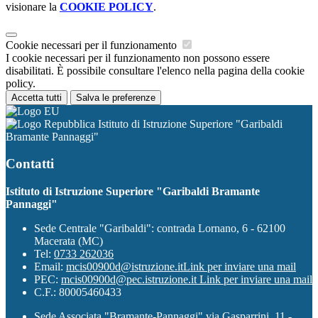
visionare la
COOKIE POLICY
.
Cookie necessari per il funzionamento
I cookie necessari per il funzionamento non possono essere
disabilitati. È possibile consultare l'elenco nella pagina della cookie
policy.
Accetta tutti
Salva le preferenze
Istituto di Istruzione Superiore "Garibaldi
Bramante Pannaggi"
Contatti
Istituto di Istruzione Superiore "Garibaldi Bramante
Pannaggi"
Sede Centrale "Garibaldi": contrada Lornano, 6 - 62100
Macerata (MC)
Tel:
0733 262036
Email:
mcis00900d@istruzione.it
Link per inviare una mail
PEC:
mcis00900d@pec.istruzione.it
Link per inviare una mail
C.F.: 80005460433
Sede Associata "Bramante-Pannaggi" via Gasparrini, 11 -