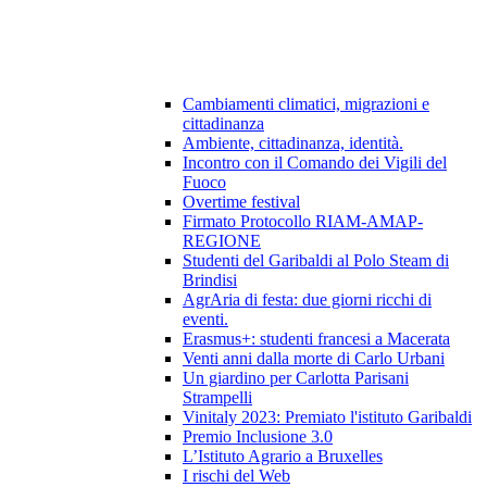
Cambiamenti climatici, migrazioni e
cittadinanza
Ambiente, cittadinanza, identità.
Incontro con il Comando dei Vigili del
Fuoco
Overtime festival
Firmato Protocollo RIAM-AMAP-
REGIONE
Studenti del Garibaldi al Polo Steam di
Brindisi
AgrAria di festa: due giorni ricchi di
eventi.
Erasmus+: studenti francesi a Macerata
Venti anni dalla morte di Carlo Urbani
Un giardino per Carlotta Parisani
Strampelli
Vinitaly 2023: Premiato l'istituto Garibaldi
Premio Inclusione 3.0
L’Istituto Agrario a Bruxelles
I rischi del Web