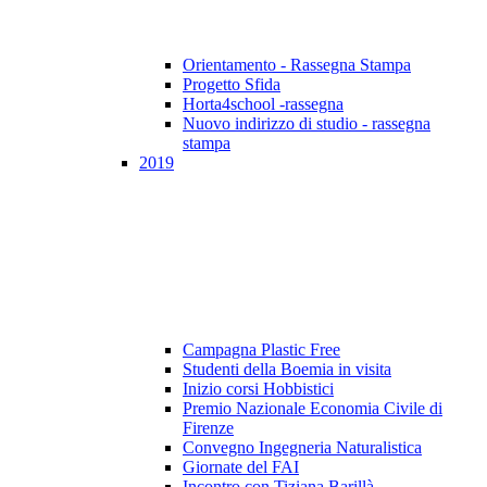
Orientamento - Rassegna Stampa
Progetto Sfida
Horta4school -rassegna
Nuovo indirizzo di studio - rassegna
stampa
2019
Campagna Plastic Free
Studenti della Boemia in visita
Inizio corsi Hobbistici
Premio Nazionale Economia Civile di
Firenze
Convegno Ingegneria Naturalistica
Giornate del FAI
Incontro con Tiziana Barillà