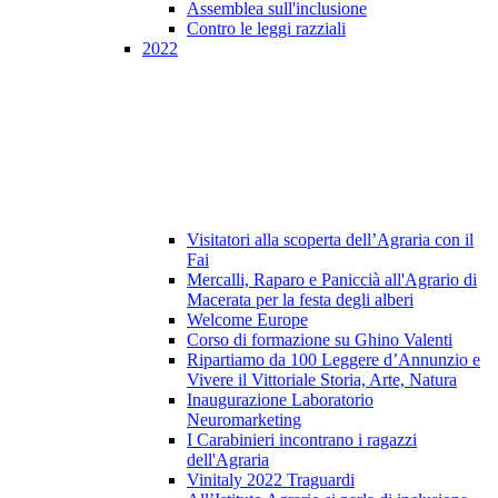
Assemblea sull'inclusione
Contro le leggi razziali
2022
Visitatori alla scoperta dell’Agraria con il
Fai
Mercalli, Raparo e Paniccià all'Agrario di
Macerata per la festa degli alberi
Welcome Europe
Corso di formazione su Ghino Valenti
Ripartiamo da 100 Leggere d’Annunzio e
Vivere il Vittoriale Storia, Arte, Natura
Inaugurazione Laboratorio
Neuromarketing
I Carabinieri incontrano i ragazzi
dell'Agraria
Vinitaly 2022 Traguardi