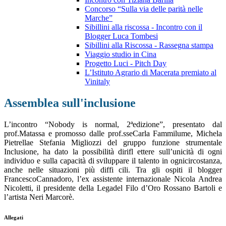
Concorso “Sulla via delle parità nelle
Marche”
Sibillini alla riscossa - Incontro con il
Blogger Luca Tombesi
Sibillini alla Riscossa - Rassegna stampa
Viaggio studio in Cina
Progetto Luci - Pitch Day
L’Istituto Agrario di Macerata premiato al
Vinitaly
Assemblea sull'inclusione
L’incontro “Nobody is normal, 2ªedizione”, presentato dal
prof.Matassa e promosso dalle prof.sseCarla Fammilume, Michela
Pietrellae Stefania Migliozzi del gruppo funzione strumentale
Inclusione, ha dato la possibilità dirifl ettere sull’unicità di ogni
individuo e sulla capacità di sviluppare il talento in ognicircostanza,
anche nelle situazioni più diffi cili. Tra gli ospiti il blogger
FrancescoCannadoro, l’ex assistente internazionale Nicola Andrea
Nicoletti, il presidente della Legadel Filo d’Oro Rossano Bartoli e
l’artista Neri Marcorè.
Allegati