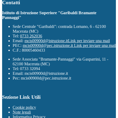
Contatti
Istituto di Istruzione Superiore "Garibaldi Bramante
Pannaggi"
Sede Centrale "Garibaldi": contrada Lornano, 6 - 62100
Macerata (MC)
Tel:
0733 262036
Email:
mcis00900d@istruzione.it
Link per inviare una mail
PEC:
mcis00900d@pec.istruzione.it
Link per inviare una mail
C.F.: 80005460433
Sede Associata "Bramante-Pannaggi" via Gasparrini, 11 -
62100 Macerata (MC)
Tel: 0733 32094
Email: mcis00900d@istruzione.it
Pec: mcis00900d@pec.istruzione.it
Sezione Link Utili
Cookie policy
Note legali
Informativa Privacy