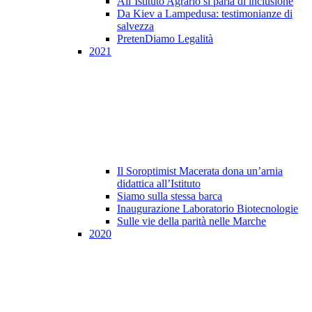
All’Istituto Agrario si parla di inclusione
Da Kiev a Lampedusa: testimonianze di
salvezza
PretenDiamo Legalità
2021
Il Soroptimist Macerata dona un’arnia
didattica all’Istituto
Siamo sulla stessa barca
Inaugurazione Laboratorio Biotecnologie
Sulle vie della parità nelle Marche
2020