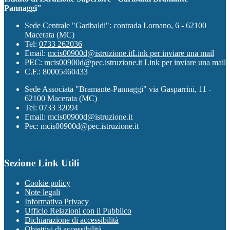
Pannaggi"
Sede Centrale "Garibaldi": contrada Lornano, 6 - 62100
Macerata (MC)
Tel:
0733 262036
Email:
mcis00900d@istruzione.it
Link per inviare una mail
PEC:
mcis00900d@pec.istruzione.it
Link per inviare una mail
C.F.: 80005460433
Sede Associata "Bramante-Pannaggi" via Gasparrini, 11 -
62100 Macerata (MC)
Tel: 0733 32094
Email: mcis00900d@istruzione.it
Pec: mcis00900d@pec.istruzione.it
Sezione Link Utili
Cookie policy
Note legali
Informativa Privacy
Ufficio Relazioni con il Pubblico
Dichiarazione di accessibilità
Obiettivi di accessibilità