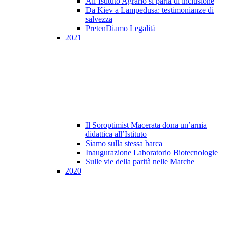
All’Istituto Agrario si parla di inclusione
Da Kiev a Lampedusa: testimonianze di
salvezza
PretenDiamo Legalità
2021
Il Soroptimist Macerata dona un’arnia
didattica all’Istituto
Siamo sulla stessa barca
Inaugurazione Laboratorio Biotecnologie
Sulle vie della parità nelle Marche
2020