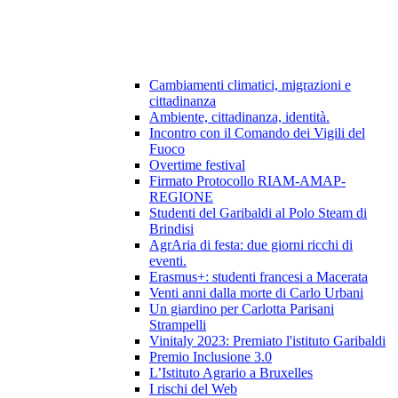
Cambiamenti climatici, migrazioni e
cittadinanza
Ambiente, cittadinanza, identità.
Incontro con il Comando dei Vigili del
Fuoco
Overtime festival
Firmato Protocollo RIAM-AMAP-
REGIONE
Studenti del Garibaldi al Polo Steam di
Brindisi
AgrAria di festa: due giorni ricchi di
eventi.
Erasmus+: studenti francesi a Macerata
Venti anni dalla morte di Carlo Urbani
Un giardino per Carlotta Parisani
Strampelli
Vinitaly 2023: Premiato l'istituto Garibaldi
Premio Inclusione 3.0
L’Istituto Agrario a Bruxelles
I rischi del Web