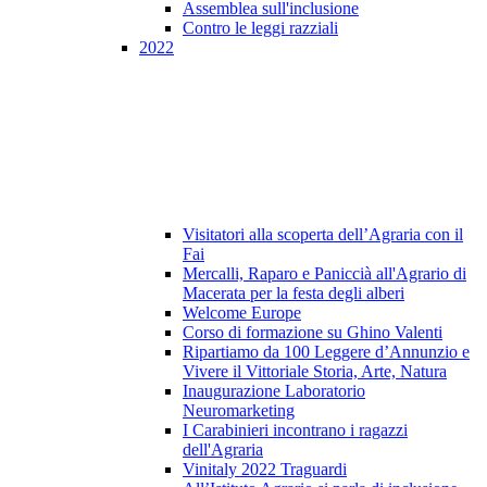
Assemblea sull'inclusione
Contro le leggi razziali
2022
Visitatori alla scoperta dell’Agraria con il
Fai
Mercalli, Raparo e Paniccià all'Agrario di
Macerata per la festa degli alberi
Welcome Europe
Corso di formazione su Ghino Valenti
Ripartiamo da 100 Leggere d’Annunzio e
Vivere il Vittoriale Storia, Arte, Natura
Inaugurazione Laboratorio
Neuromarketing
I Carabinieri incontrano i ragazzi
dell'Agraria
Vinitaly 2022 Traguardi