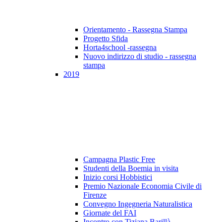
Orientamento - Rassegna Stampa
Progetto Sfida
Horta4school -rassegna
Nuovo indirizzo di studio - rassegna
stampa
2019
Campagna Plastic Free
Studenti della Boemia in visita
Inizio corsi Hobbistici
Premio Nazionale Economia Civile di
Firenze
Convegno Ingegneria Naturalistica
Giornate del FAI
Incontro con Tiziana Barillà