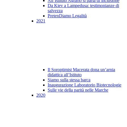
All’Istituto Agrario si parla di inclusione
Da Kiev a Lampedusa: testimonianze di
salvezza
PretenDiamo Legalità
2021
Il Soroptimist Macerata dona un’arnia
didattica all’Istituto
Siamo sulla stessa barca
Inaugurazione Laboratorio Biotecnologie
Sulle vie della parità nelle Marche
2020