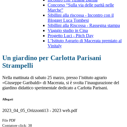
Concorso “Sulla via delle parità nelle
Marche”
Sibillini alla riscossa - Incontro con il
Blogger Luca Tombesi
Sibillini alla Riscossa - Rassegna stampa
Viaggio studio in Cina
Progetto Luci - Pitch Day
L’Istituto Agrario di Macerata premiato al
Vinitaly
Un giardino per Carlotta Parisani
Strampelli
Nella mattinata di sabato 25 marzo, presso l’istituto agrario
«Giuseppe Garibaldi» di Macerata, si è svolta l’inaugurazione del
giardino didattico sperimentale dedicato a Carlotta Parisani.
Allegati
2023_04_05_Orizzonti13 - 2023 web.pdf
File PDF
Contatore click: 38