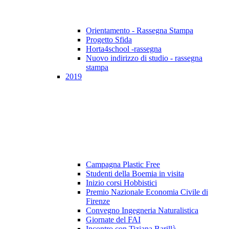
Orientamento - Rassegna Stampa
Progetto Sfida
Horta4school -rassegna
Nuovo indirizzo di studio - rassegna
stampa
2019
Campagna Plastic Free
Studenti della Boemia in visita
Inizio corsi Hobbistici
Premio Nazionale Economia Civile di
Firenze
Convegno Ingegneria Naturalistica
Giornate del FAI
Incontro con Tiziana Barillà