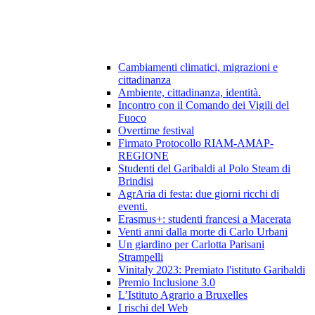
Cambiamenti climatici, migrazioni e
cittadinanza
Ambiente, cittadinanza, identità.
Incontro con il Comando dei Vigili del
Fuoco
Overtime festival
Firmato Protocollo RIAM-AMAP-
REGIONE
Studenti del Garibaldi al Polo Steam di
Brindisi
AgrAria di festa: due giorni ricchi di
eventi.
Erasmus+: studenti francesi a Macerata
Venti anni dalla morte di Carlo Urbani
Un giardino per Carlotta Parisani
Strampelli
Vinitaly 2023: Premiato l'istituto Garibaldi
Premio Inclusione 3.0
L’Istituto Agrario a Bruxelles
I rischi del Web