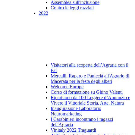
Assemblea sull'inclusione
Contro le leggi razziali
2022
Visitatori alla scoperta dell’Agraria con il
Fai
Mercalli, Raparo e Paniccià all'Agrario di
Macerata per la festa degli alberi
Welcome Europe
Corso di formazione su Ghino Valenti
Ripartiamo da 100 Leggere d’Annunzio e
Vivere il Vittoriale Storia, Arte, Natura
Inaugurazione Laboratorio
Neuromarketing
I Carabinieri incontrano i ragazzi
dell'Agraria
Vinitaly 2022 Traguardi