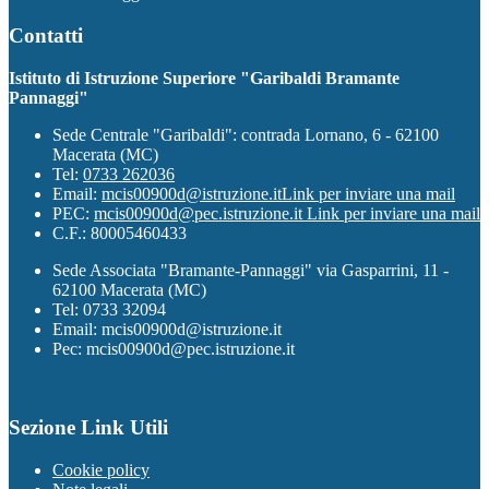
Contatti
Istituto di Istruzione Superiore "Garibaldi Bramante
Pannaggi"
Sede Centrale "Garibaldi": contrada Lornano, 6 - 62100
Macerata (MC)
Tel:
0733 262036
Email:
mcis00900d@istruzione.it
Link per inviare una mail
PEC:
mcis00900d@pec.istruzione.it
Link per inviare una mail
C.F.: 80005460433
Sede Associata "Bramante-Pannaggi" via Gasparrini, 11 -
62100 Macerata (MC)
Tel: 0733 32094
Email: mcis00900d@istruzione.it
Pec: mcis00900d@pec.istruzione.it
Sezione Link Utili
Cookie policy