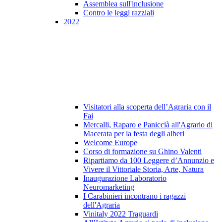
Assemblea sull'inclusione
Contro le leggi razziali
2022
Visitatori alla scoperta dell’Agraria con il
Fai
Mercalli, Raparo e Paniccià all'Agrario di
Macerata per la festa degli alberi
Welcome Europe
Corso di formazione su Ghino Valenti
Ripartiamo da 100 Leggere d’Annunzio e
Vivere il Vittoriale Storia, Arte, Natura
Inaugurazione Laboratorio
Neuromarketing
I Carabinieri incontrano i ragazzi
dell'Agraria
Vinitaly 2022 Traguardi