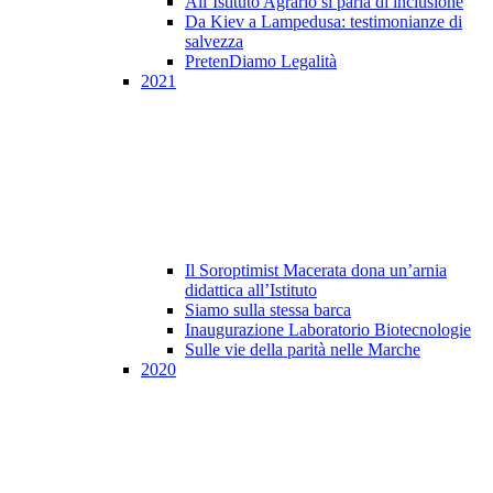
All’Istituto Agrario si parla di inclusione
Da Kiev a Lampedusa: testimonianze di
salvezza
PretenDiamo Legalità
2021
Il Soroptimist Macerata dona un’arnia
didattica all’Istituto
Siamo sulla stessa barca
Inaugurazione Laboratorio Biotecnologie
Sulle vie della parità nelle Marche
2020