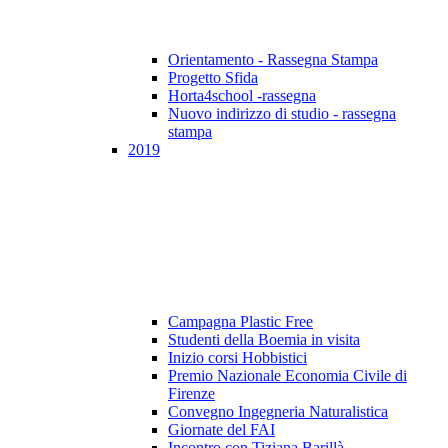
Orientamento - Rassegna Stampa
Progetto Sfida
Horta4school -rassegna
Nuovo indirizzo di studio - rassegna
stampa
2019
Campagna Plastic Free
Studenti della Boemia in visita
Inizio corsi Hobbistici
Premio Nazionale Economia Civile di
Firenze
Convegno Ingegneria Naturalistica
Giornate del FAI
Incontro con Tiziana Barillà