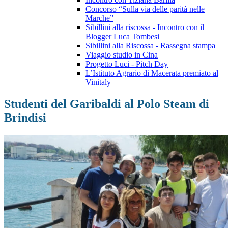
Concorso “Sulla via delle parità nelle
Marche”
Sibillini alla riscossa - Incontro con il
Blogger Luca Tombesi
Sibillini alla Riscossa - Rassegna stampa
Viaggio studio in Cina
Progetto Luci - Pitch Day
L’Istituto Agrario di Macerata premiato al
Vinitaly
Studenti del Garibaldi al Polo Steam di
Brindisi