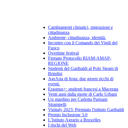
Cambiamenti climatici, migrazioni e
cittadinanza
Ambiente, cittadinanza, identità.
Incontro con il Comando dei Vigili del
Fuoco
Overtime festival
Firmato Protocollo RIAM-AMAP-
REGIONE
Studenti del Garibaldi al Polo Steam di
Brindisi
AgrAria di festa: due giorni ricchi di
eventi.
Erasmus+: studenti francesi a Macerata
Venti anni dalla morte di Carlo Urbani
Un giardino per Carlotta Parisani
Strampelli
Vinitaly 2023: Premiato l'istituto Garibaldi
Premio Inclusione 3.0
L’Istituto Agrario a Bruxelles
I rischi del Web