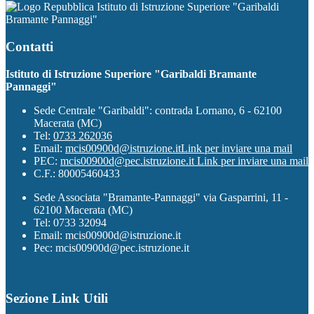
Istituto di Istruzione Superiore "Garibaldi
Bramante Pannaggi"
Contatti
Istituto di Istruzione Superiore "Garibaldi Bramante
Pannaggi"
Sede Centrale "Garibaldi": contrada Lornano, 6 - 62100
Macerata (MC)
Tel:
0733 262036
Email:
mcis00900d@istruzione.it
Link per inviare una mail
PEC:
mcis00900d@pec.istruzione.it
Link per inviare una mail
C.F.: 80005460433
Sede Associata "Bramante-Pannaggi" via Gasparrini, 11 -
62100 Macerata (MC)
Tel: 0733 32094
Email: mcis00900d@istruzione.it
Pec: mcis00900d@pec.istruzione.it
Sezione Link Utili