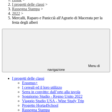
I progetti delle classi
>
Rassegna Stampa
>
2022
>
Mercalli, Raparo e Paniccià all'Agrario di Macerata per la
festa degli alberi
Menu di
navigazione
I progetti delle classi
Erasmus+
I cereali ed il loro utilizzo
Serra in convitto: dall’orto alla tavola
Soggiorno Studio - Regno Unito 2022
Viaggio Studio USA - Wine Study Trip
Progetto Horta4School
Rassegna Stampa