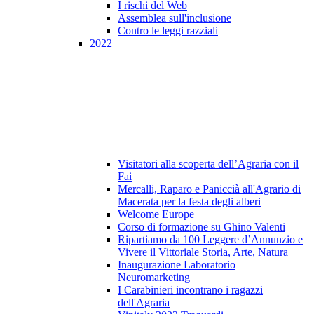
I rischi del Web
Assemblea sull'inclusione
Contro le leggi razziali
2022
Visitatori alla scoperta dell’Agraria con il
Fai
Mercalli, Raparo e Paniccià all'Agrario di
Macerata per la festa degli alberi
Welcome Europe
Corso di formazione su Ghino Valenti
Ripartiamo da 100 Leggere d’Annunzio e
Vivere il Vittoriale Storia, Arte, Natura
Inaugurazione Laboratorio
Neuromarketing
I Carabinieri incontrano i ragazzi
dell'Agraria