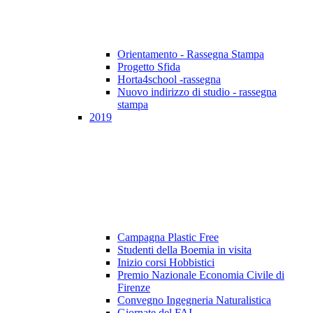
Orientamento - Rassegna Stampa
Progetto Sfida
Horta4school -rassegna
Nuovo indirizzo di studio - rassegna
stampa
2019
Campagna Plastic Free
Studenti della Boemia in visita
Inizio corsi Hobbistici
Premio Nazionale Economia Civile di
Firenze
Convegno Ingegneria Naturalistica
Giornate del FAI