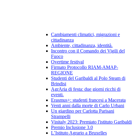
Cambiamenti climatici, migrazioni e
cittadinanza
Ambiente, cittadinanza, identità.
Incontro con il Comando dei Vigili del
Fuoco
Overtime festival
Firmato Protocollo RIAM-AMAP-
REGIONE
Studenti del Garibaldi al Polo Steam di
Brindisi
AgrAria di festa: due giorni ricchi di
eventi.
Erasmus+: studenti francesi a Macerata
Venti anni dalla morte di Carlo Urbani
Un giardino per Carlotta Parisani
Strampelli
Vinitaly 2023: Premiato l'istituto Garibaldi
Premio Inclusione 3.0
L’Istituto Agrario a Bruxelles