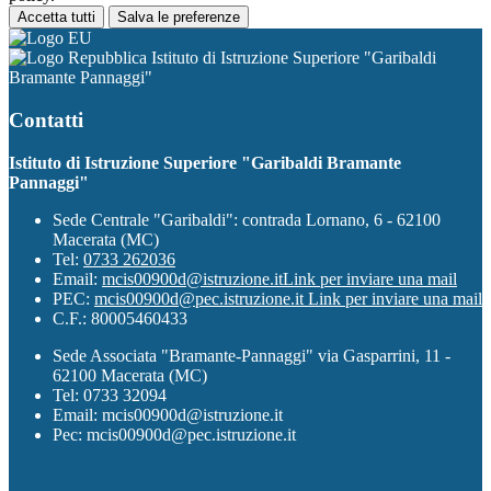
Accetta tutti
Salva le preferenze
Istituto di Istruzione Superiore "Garibaldi
Bramante Pannaggi"
Contatti
Istituto di Istruzione Superiore "Garibaldi Bramante
Pannaggi"
Sede Centrale "Garibaldi": contrada Lornano, 6 - 62100
Macerata (MC)
Tel:
0733 262036
Email:
mcis00900d@istruzione.it
Link per inviare una mail
PEC:
mcis00900d@pec.istruzione.it
Link per inviare una mail
C.F.: 80005460433
Sede Associata "Bramante-Pannaggi" via Gasparrini, 11 -
62100 Macerata (MC)
Tel: 0733 32094
Email: mcis00900d@istruzione.it
Pec: mcis00900d@pec.istruzione.it