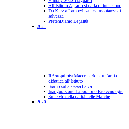
Vinitaly 2022 Traguardi
All’Istituto Agrario si parla di inclusione
Da Kiev a Lampedusa: testimonianze di
salvezza
PretenDiamo Legalità
2021
Il Soroptimist Macerata dona un’arnia
didattica all’Istituto
Siamo sulla stessa barca
Inaugurazione Laboratorio Biotecnologie
Sulle vie della parità nelle Marche
2020