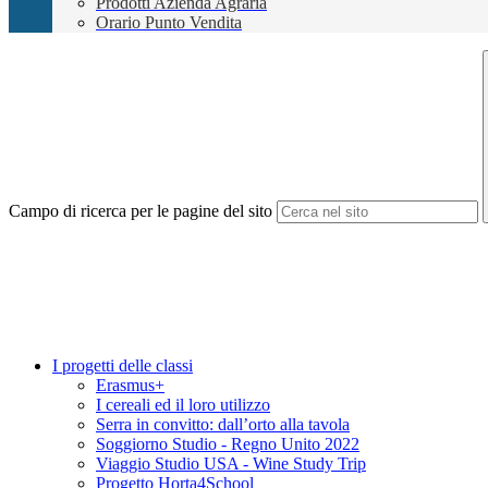
Prodotti Azienda Agraria
Orario Punto Vendita
Campo di ricerca per le pagine del sito
I progetti delle classi
Erasmus+
I cereali ed il loro utilizzo
Serra in convitto: dall’orto alla tavola
Soggiorno Studio - Regno Unito 2022
Viaggio Studio USA - Wine Study Trip
Progetto Horta4School