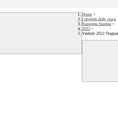
Home
>
I progetti delle classi
Rassegna Stampa
>
2022
>
Vinitaly 2022 Tragua