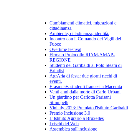
Cambiamenti climatici, migrazioni e
cittadinanza
Ambiente, cittadinanza, identità.
Incontro con il Comando dei Vigili del
Fuoco
Overtime festival
Firmato Protocollo RIAM-AMAP-
REGIONE
Studenti del Garibaldi al Polo Steam di
Brindisi
AgrAria di festa: due giorni ricchi di
eventi.
Erasmus+: studenti francesi a Macerata
Venti anni dalla morte di Carlo Urbani
Un giardino per Carlotta Parisani
Strampelli
Vinitaly 2023: Premiato l'istituto Garibaldi
Premio Inclusione 3.0
L’Istituto Agrario a Bruxelles
I rischi del Web
Assemblea sull'inclusione