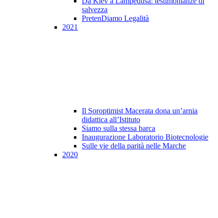
Da Kiev a Lampedusa: testimonianze di
salvezza
PretenDiamo Legalità
2021
Il Soroptimist Macerata dona un’arnia
didattica all’Istituto
Siamo sulla stessa barca
Inaugurazione Laboratorio Biotecnologie
Sulle vie della parità nelle Marche
2020