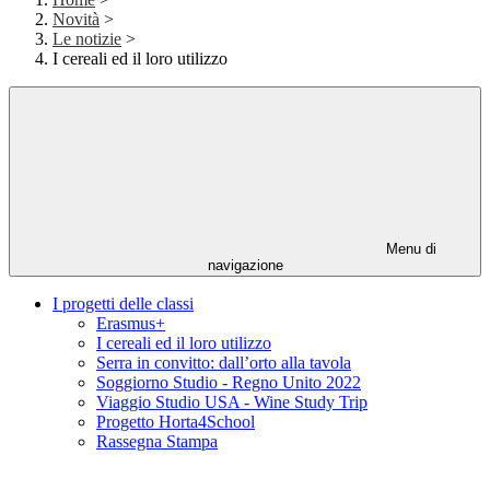
Novità
>
Le notizie
>
I cereali ed il loro utilizzo
Menu di
navigazione
I progetti delle classi
Erasmus+
I cereali ed il loro utilizzo
Serra in convitto: dall’orto alla tavola
Soggiorno Studio - Regno Unito 2022
Viaggio Studio USA - Wine Study Trip
Progetto Horta4School
Rassegna Stampa