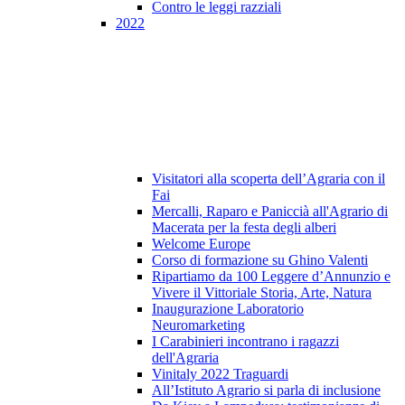
Contro le leggi razziali
2022
Visitatori alla scoperta dell’Agraria con il
Fai
Mercalli, Raparo e Paniccià all'Agrario di
Macerata per la festa degli alberi
Welcome Europe
Corso di formazione su Ghino Valenti
Ripartiamo da 100 Leggere d’Annunzio e
Vivere il Vittoriale Storia, Arte, Natura
Inaugurazione Laboratorio
Neuromarketing
I Carabinieri incontrano i ragazzi
dell'Agraria
Vinitaly 2022 Traguardi
All’Istituto Agrario si parla di inclusione