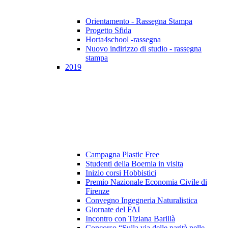
Orientamento - Rassegna Stampa
Progetto Sfida
Horta4school -rassegna
Nuovo indirizzo di studio - rassegna
stampa
2019
Campagna Plastic Free
Studenti della Boemia in visita
Inizio corsi Hobbistici
Premio Nazionale Economia Civile di
Firenze
Convegno Ingegneria Naturalistica
Giornate del FAI
Incontro con Tiziana Barillà
Concorso “Sulla via delle parità nelle