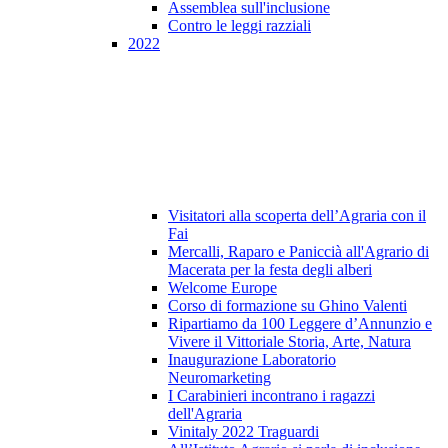
Assemblea sull'inclusione
Contro le leggi razziali
2022
Visitatori alla scoperta dell’Agraria con il
Fai
Mercalli, Raparo e Paniccià all'Agrario di
Macerata per la festa degli alberi
Welcome Europe
Corso di formazione su Ghino Valenti
Ripartiamo da 100 Leggere d’Annunzio e
Vivere il Vittoriale Storia, Arte, Natura
Inaugurazione Laboratorio
Neuromarketing
I Carabinieri incontrano i ragazzi
dell'Agraria
Vinitaly 2022 Traguardi