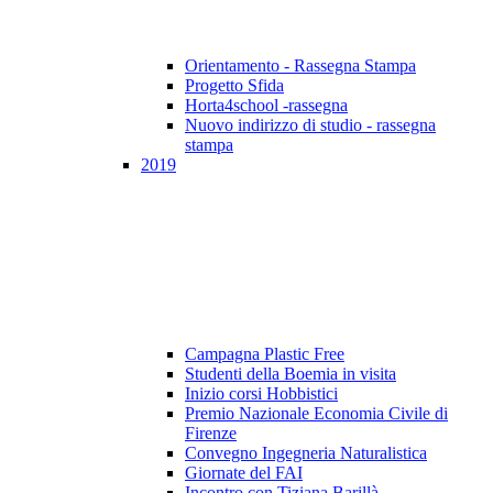
Orientamento - Rassegna Stampa
Progetto Sfida
Horta4school -rassegna
Nuovo indirizzo di studio - rassegna
stampa
2019
Campagna Plastic Free
Studenti della Boemia in visita
Inizio corsi Hobbistici
Premio Nazionale Economia Civile di
Firenze
Convegno Ingegneria Naturalistica
Giornate del FAI
Incontro con Tiziana Barillà