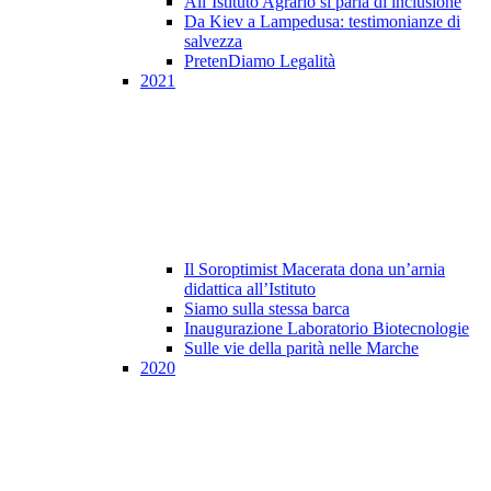
All’Istituto Agrario si parla di inclusione
Da Kiev a Lampedusa: testimonianze di
salvezza
PretenDiamo Legalità
2021
Il Soroptimist Macerata dona un’arnia
didattica all’Istituto
Siamo sulla stessa barca
Inaugurazione Laboratorio Biotecnologie
Sulle vie della parità nelle Marche
2020