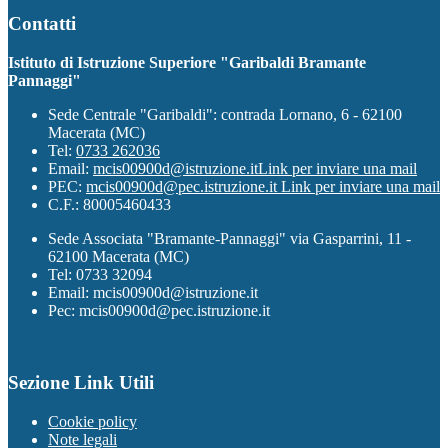
Contatti
Istituto di Istruzione Superiore "Garibaldi Bramante
Pannaggi"
Sede Centrale "Garibaldi": contrada Lornano, 6 - 62100
Macerata (MC)
Tel:
0733 262036
Email:
mcis00900d@istruzione.it
Link per inviare una mail
PEC:
mcis00900d@pec.istruzione.it
Link per inviare una mail
C.F.: 80005460433
Sede Associata "Bramante-Pannaggi" via Gasparrini, 11 -
62100 Macerata (MC)
Tel: 0733 32094
Email: mcis00900d@istruzione.it
Pec: mcis00900d@pec.istruzione.it
Sezione Link Utili
Cookie policy
Note legali