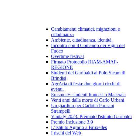
Cambiamenti climatici, migrazioni e
cittadinanza
Ambiente, cittadinanza, identità.
Incontro con il Comando dei Vigili del
Fuoco
Overtime festival
Firmato Protocollo RIAM-AMAP-
REGIONE
Studenti del Garibaldi al Polo Steam di
Brindisi
AgrAria di festa: due giorni ricchi di
eventi.
Erasmus+: studenti francesi a Macerata
Venti anni dalla morte di Carlo Urbani
Un giardino per Carlotta Parisani
Strampelli
Vinitaly 2023: Premiato l'istituto Garibaldi
Premio Inclusione 3.0
L’Istituto Agrario a Bruxelles
I rischi del Web