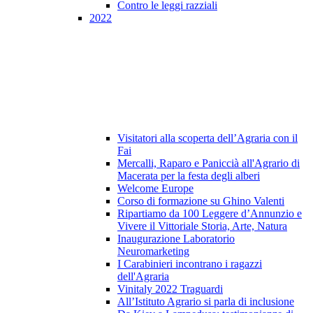
Contro le leggi razziali
2022
Visitatori alla scoperta dell’Agraria con il
Fai
Mercalli, Raparo e Paniccià all'Agrario di
Macerata per la festa degli alberi
Welcome Europe
Corso di formazione su Ghino Valenti
Ripartiamo da 100 Leggere d’Annunzio e
Vivere il Vittoriale Storia, Arte, Natura
Inaugurazione Laboratorio
Neuromarketing
I Carabinieri incontrano i ragazzi
dell'Agraria
Vinitaly 2022 Traguardi
All’Istituto Agrario si parla di inclusione