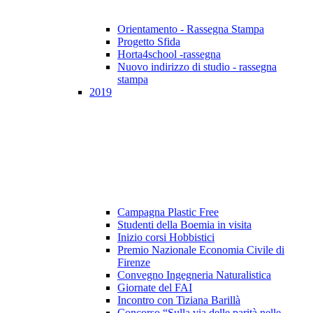
Orientamento - Rassegna Stampa
Progetto Sfida
Horta4school -rassegna
Nuovo indirizzo di studio - rassegna
stampa
2019
Campagna Plastic Free
Studenti della Boemia in visita
Inizio corsi Hobbistici
Premio Nazionale Economia Civile di
Firenze
Convegno Ingegneria Naturalistica
Giornate del FAI
Incontro con Tiziana Barillà
Concorso “Sulla via delle parità nelle