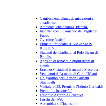
Cambiamenti climatici, migrazioni e
cittadinanza
Ambiente, cittadinanza, identità.
Incontro con il Comando dei Vigili del
Fuoco
Overtime festival
Firmato Protocollo RIAM-AMAP-
REGIONE
Studenti del Garibaldi al Polo Steam di
Brindisi
AgrAria di festa: due giorni ricchi di
eventi.
Erasmus+: studenti francesi a Macerata
Venti anni dalla morte di Carlo Urbani
Un giardino per Carlotta Parisani
Strampelli
Vinitaly 2023: Premiato l'istituto Garibaldi
Premio Inclusione 3.0
L’Istituto Agrario a Bruxelles
I rischi del Web
Assemblea sull'inclusione