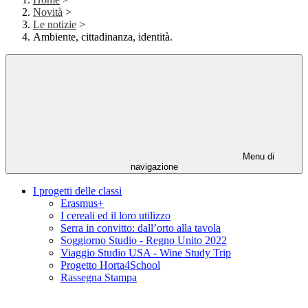
Novità
>
Le notizie
>
Ambiente, cittadinanza, identità.
Menu di
navigazione
I progetti delle classi
Erasmus+
I cereali ed il loro utilizzo
Serra in convitto: dall’orto alla tavola
Soggiorno Studio - Regno Unito 2022
Viaggio Studio USA - Wine Study Trip
Progetto Horta4School
Rassegna Stampa