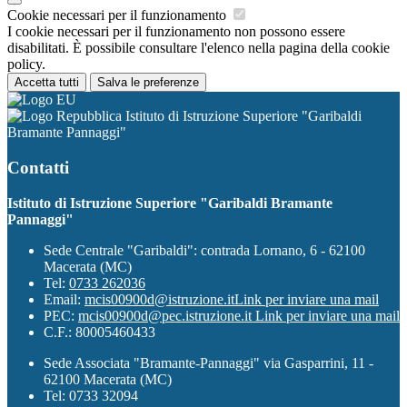
Cookie necessari per il funzionamento
I cookie necessari per il funzionamento non possono essere
disabilitati. È possibile consultare l'elenco nella pagina della cookie
policy.
Accetta tutti
Salva le preferenze
Istituto di Istruzione Superiore "Garibaldi
Bramante Pannaggi"
Contatti
Istituto di Istruzione Superiore "Garibaldi Bramante
Pannaggi"
Sede Centrale "Garibaldi": contrada Lornano, 6 - 62100
Macerata (MC)
Tel:
0733 262036
Email:
mcis00900d@istruzione.it
Link per inviare una mail
PEC:
mcis00900d@pec.istruzione.it
Link per inviare una mail
C.F.: 80005460433
Sede Associata "Bramante-Pannaggi" via Gasparrini, 11 -
62100 Macerata (MC)
Tel: 0733 32094