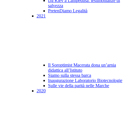
Da Kiev a Lampedusa: testimonianze di
salvezza
PretenDiamo Legalità
2021
Il Soroptimist Macerata dona un’arnia
didattica all’Istituto
Siamo sulla stessa barca
Inaugurazione Laboratorio Biotecnologie
Sulle vie della parità nelle Marche
2020