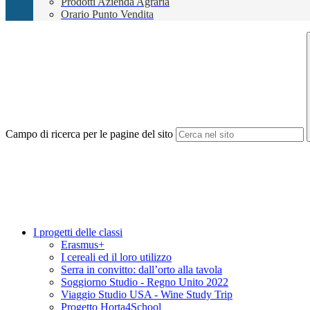
Prodotti Azienda Agraria
Orario Punto Vendita
Campo di ricerca per le pagine del sito
I progetti delle classi
Erasmus+
I cereali ed il loro utilizzo
Serra in convitto: dall’orto alla tavola
Soggiorno Studio - Regno Unito 2022
Viaggio Studio USA - Wine Study Trip
Progetto Horta4School