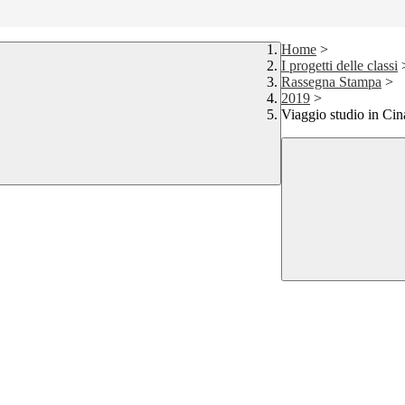
Home
>
I progetti delle classi
Rassegna Stampa
>
2019
>
Viaggio studio in Cin