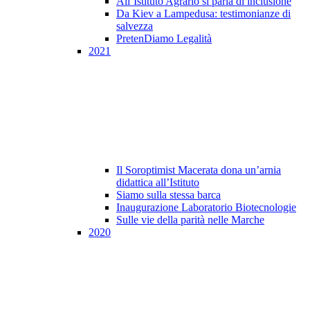
All’Istituto Agrario si parla di inclusione
Da Kiev a Lampedusa: testimonianze di
salvezza
PretenDiamo Legalità
2021
Il Soroptimist Macerata dona un’arnia
didattica all’Istituto
Siamo sulla stessa barca
Inaugurazione Laboratorio Biotecnologie
Sulle vie della parità nelle Marche
2020