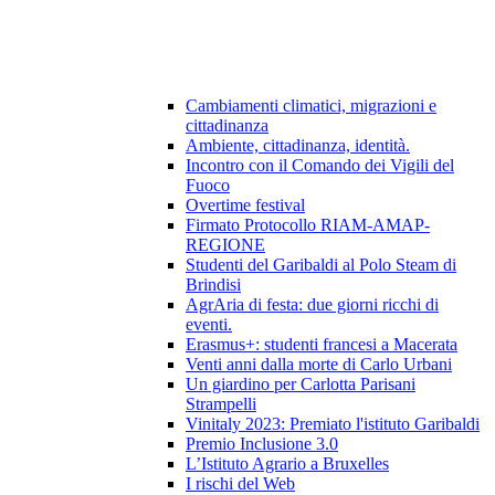
Cambiamenti climatici, migrazioni e
cittadinanza
Ambiente, cittadinanza, identità.
Incontro con il Comando dei Vigili del
Fuoco
Overtime festival
Firmato Protocollo RIAM-AMAP-
REGIONE
Studenti del Garibaldi al Polo Steam di
Brindisi
AgrAria di festa: due giorni ricchi di
eventi.
Erasmus+: studenti francesi a Macerata
Venti anni dalla morte di Carlo Urbani
Un giardino per Carlotta Parisani
Strampelli
Vinitaly 2023: Premiato l'istituto Garibaldi
Premio Inclusione 3.0
L’Istituto Agrario a Bruxelles
I rischi del Web