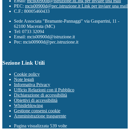
Email:
mcis00900d@istruzione.it
Link per inviare una mail
PEC:
mcis00900d@pec.istruzione.it
Link per inviare una mail
C.F.: 80005460433
Sede Associata "Bramante-Pannaggi" via Gasparrini, 11 -
62100 Macerata (MC)
Tel: 0733 32094
Email: mcis00900d@istruzione.it
Pec: mcis00900d@pec.istruzione.it
Sezione Link Utili
Cookie policy
Note legali
Informativa Privacy
Ufficio Relazioni con il Pubblico
Dichiarazione di accessibilità
Obiettivi di accessibilità
Whistleblowing
Gestione consensi cookie
Amministrazione trasparente
Pagina visualizzata
539
volte