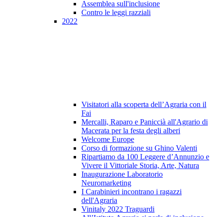
Assemblea sull'inclusione
Contro le leggi razziali
2022
Visitatori alla scoperta dell’Agraria con il
Fai
Mercalli, Raparo e Paniccià all'Agrario di
Macerata per la festa degli alberi
Welcome Europe
Corso di formazione su Ghino Valenti
Ripartiamo da 100 Leggere d’Annunzio e
Vivere il Vittoriale Storia, Arte, Natura
Inaugurazione Laboratorio
Neuromarketing
I Carabinieri incontrano i ragazzi
dell'Agraria
Vinitaly 2022 Traguardi