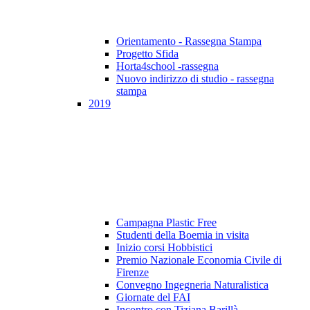
Orientamento - Rassegna Stampa
Progetto Sfida
Horta4school -rassegna
Nuovo indirizzo di studio - rassegna
stampa
2019
Campagna Plastic Free
Studenti della Boemia in visita
Inizio corsi Hobbistici
Premio Nazionale Economia Civile di
Firenze
Convegno Ingegneria Naturalistica
Giornate del FAI
Incontro con Tiziana Barillà