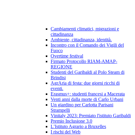
Cambiamenti climatici, migrazioni e
cittadinanza
Ambiente, cittadinanza, identità.
Incontro con il Comando dei Vigili del
Fuoco
Overtime festival
Firmato Protocollo RIAM-AMAP-
REGIONE
Studenti del Garibaldi al Polo Steam di
Brindisi
AgrAria di festa: due giorni ricchi di
eventi.
Erasmus+: studenti francesi a Macerata
Venti anni dalla morte di Carlo Urbani
Un giardino per Carlotta Parisani
Strampelli
Vinitaly 2023: Premiato l'istituto Garibaldi
Premio Inclusione 3.0
L’Istituto Agrario a Bruxelles
I rischi del Web