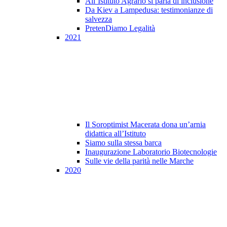
All’Istituto Agrario si parla di inclusione
Da Kiev a Lampedusa: testimonianze di
salvezza
PretenDiamo Legalità
2021
Il Soroptimist Macerata dona un’arnia
didattica all’Istituto
Siamo sulla stessa barca
Inaugurazione Laboratorio Biotecnologie
Sulle vie della parità nelle Marche
2020