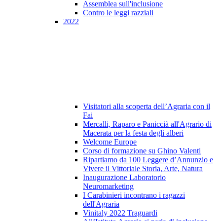
Assemblea sull'inclusione
Contro le leggi razziali
2022
Visitatori alla scoperta dell’Agraria con il
Fai
Mercalli, Raparo e Paniccià all'Agrario di
Macerata per la festa degli alberi
Welcome Europe
Corso di formazione su Ghino Valenti
Ripartiamo da 100 Leggere d’Annunzio e
Vivere il Vittoriale Storia, Arte, Natura
Inaugurazione Laboratorio
Neuromarketing
I Carabinieri incontrano i ragazzi
dell'Agraria
Vinitaly 2022 Traguardi