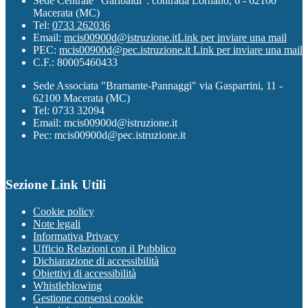
Sede Centrale "Garibaldi": contrada Lornano, 6 - 62100
Macerata (MC)
Tel:
0733 262036
Email:
mcis00900d@istruzione.it
Link per inviare una mail
PEC:
mcis00900d@pec.istruzione.it
Link per inviare una mail
C.F.: 80005460433
Sede Associata "Bramante-Pannaggi" via Gasparrini, 11 -
62100 Macerata (MC)
Tel: 0733 32094
Email: mcis00900d@istruzione.it
Pec: mcis00900d@pec.istruzione.it
Sezione Link Utili
Cookie policy
Note legali
Informativa Privacy
Ufficio Relazioni con il Pubblico
Dichiarazione di accessibilità
Obiettivi di accessibilità
Whistleblowing
Gestione consensi cookie