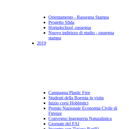
Orientamento - Rassegna Stampa
Progetto Sfida
Horta4school -rassegna
Nuovo indirizzo di studio - rassegna
stampa
2019
Campagna Plastic Free
Studenti della Boemia in visita
Inizio corsi Hobbistici
Premio Nazionale Economia Civile di
Firenze
Convegno Ingegneria Naturalistica
Giornate del FAI
Incontro con Tiziana Barillà