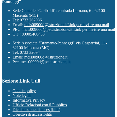
Pannaggi"
Sede Centrale "Garibaldi": contrada Lornano, 6 - 62100
Macerata (MC)
Tel:
0733 262036
Email:
mcis00900d@istruzione.it
Link per inviare una mail
PEC:
mcis00900d@pec.istruzione.it
Link per inviare una mail
C.F.: 80005460433
Sede Associata "Bramante-Pannaggi" via Gasparrini, 11 -
62100 Macerata (MC)
Tel: 0733 32094
Email: mcis00900d@istruzione.it
Pec: mcis00900d@pec.istruzione.it
Sezione Link Utili
Cookie policy
Note legali
Informativa Privacy
Ufficio Relazioni con il Pubblico
Dichiarazione di accessibilità
Obiettivi di accessibilità