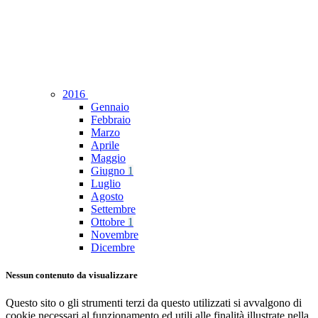
2016
Gennaio
Febbraio
Marzo
Aprile
Maggio
Giugno
1
Luglio
Agosto
Settembre
Ottobre
1
Novembre
Dicembre
Nessun contenuto da visualizzare
Questo sito o gli strumenti terzi da questo utilizzati si avvalgono di
cookie necessari al funzionamento ed utili alle finalità illustrate nella