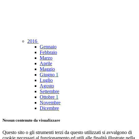
2016
Gennaio
Febbraio
Marzo
Aprile
Maggio
Giugno
1
Luglio
Agosto
Settembre
Ottobre
1
Novembre
Dicembre
Nessun contenuto da visualizzare
Questo sito o gli strumenti terzi da questo utilizzati si avvalgono di
cookie necessari al funzionamento ed utili alle finalità illustrate nella