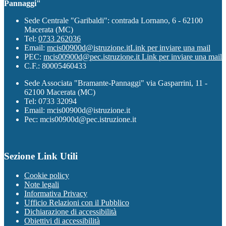
Pannaggi"
Sede Centrale "Garibaldi": contrada Lornano, 6 - 62100
Macerata (MC)
Tel:
0733 262036
Email:
mcis00900d@istruzione.it
Link per inviare una mail
PEC:
mcis00900d@pec.istruzione.it
Link per inviare una mail
C.F.: 80005460433
Sede Associata "Bramante-Pannaggi" via Gasparrini, 11 -
62100 Macerata (MC)
Tel: 0733 32094
Email: mcis00900d@istruzione.it
Pec: mcis00900d@pec.istruzione.it
Sezione Link Utili
Cookie policy
Note legali
Informativa Privacy
Ufficio Relazioni con il Pubblico
Dichiarazione di accessibilità
Obiettivi di accessibilità