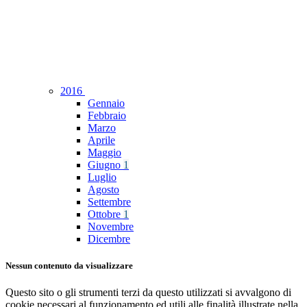
2016
Gennaio
Febbraio
Marzo
Aprile
Maggio
Giugno
1
Luglio
Agosto
Settembre
Ottobre
1
Novembre
Dicembre
Nessun contenuto da visualizzare
Questo sito o gli strumenti terzi da questo utilizzati si avvalgono di
cookie necessari al funzionamento ed utili alle finalità illustrate nella