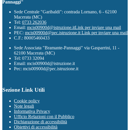
Pannaggi"
Sede Centrale "Garibaldi": contrada Lornano, 6 - 62100
Macerata (MC)
Tel:
0733 262036
Email:
mcis00900d@istruzione.it
Link per inviare una mail
PEC:
mcis00900d@pec.istruzione.it
Link per inviare una mail
C.F.: 80005460433
Sede Associata "Bramante-Pannaggi" via Gasparrini, 11 -
62100 Macerata (MC)
Tel: 0733 32094
Email: mcis00900d@istruzione.it
Pec: mcis00900d@pec.istruzione.it
Sezione Link Utili
Cookie policy
Note legali
Informativa Privacy
Ufficio Relazioni con il Pubblico
Dichiarazione di accessibilità
Obiettivi di accessibilità