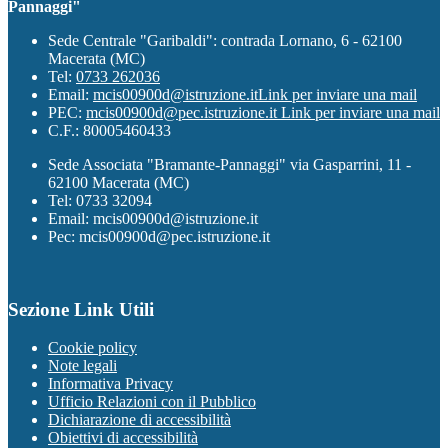
Pannaggi"
Sede Centrale "Garibaldi": contrada Lornano, 6 - 62100
Macerata (MC)
Tel:
0733 262036
Email:
mcis00900d@istruzione.it
Link per inviare una mail
PEC:
mcis00900d@pec.istruzione.it
Link per inviare una mail
C.F.: 80005460433
Sede Associata "Bramante-Pannaggi" via Gasparrini, 11 -
62100 Macerata (MC)
Tel: 0733 32094
Email: mcis00900d@istruzione.it
Pec: mcis00900d@pec.istruzione.it
Sezione Link Utili
Cookie policy
Note legali
Informativa Privacy
Ufficio Relazioni con il Pubblico
Dichiarazione di accessibilità
Obiettivi di accessibilità