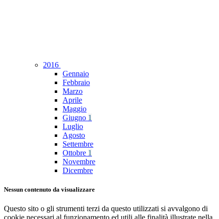
2016
Gennaio
Febbraio
Marzo
Aprile
Maggio
Giugno
1
Luglio
Agosto
Settembre
Ottobre
1
Novembre
Dicembre
Nessun contenuto da visualizzare
Questo sito o gli strumenti terzi da questo utilizzati si avvalgono di
cookie necessari al funzionamento ed utili alle finalità illustrate nella