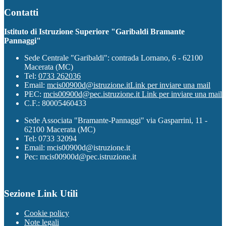
Contatti
Istituto di Istruzione Superiore "Garibaldi Bramante
Pannaggi"
Sede Centrale "Garibaldi": contrada Lornano, 6 - 62100
Macerata (MC)
Tel:
0733 262036
Email:
mcis00900d@istruzione.it
Link per inviare una mail
PEC:
mcis00900d@pec.istruzione.it
Link per inviare una mail
C.F.: 80005460433
Sede Associata "Bramante-Pannaggi" via Gasparrini, 11 -
62100 Macerata (MC)
Tel: 0733 32094
Email: mcis00900d@istruzione.it
Pec: mcis00900d@pec.istruzione.it
Sezione Link Utili
Cookie policy
Note legali