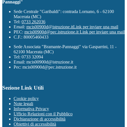
Pannaggi"
Sede Centrale "Garibaldi": contrada Lornano, 6 - 62100
Macerata (MC)
Tel:
0733 262036
Email:
mcis00900d@istruzione.it
Link per inviare una mail
PEC:
mcis00900d@pec.istruzione.it
Link per inviare una mail
C.F.: 80005460433
Sede Associata "Bramante-Pannaggi" via Gasparrini, 11 -
62100 Macerata (MC)
Tel: 0733 32094
Email: mcis00900d@istruzione.it
Pec: mcis00900d@pec.istruzione.it
Sezione Link Utili
Cookie policy
Note legali
Informativa Privacy
Ufficio Relazioni con il Pubblico
Dichiarazione di accessibilità
Obiettivi di accessibilità