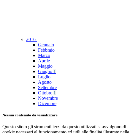
2016
Gennaio
Febbraio
Marzo
Aprile
Maggio
Giugno
1
Luglio
Agosto
Settembre
Ottobre
1
Novembre
Dicembre
Nessun contenuto da visualizzare
Questo sito o gli strumenti terzi da questo utilizzati si avvalgono di
cookie necessari al funzionamento ed utili alle finalità illustrate nella