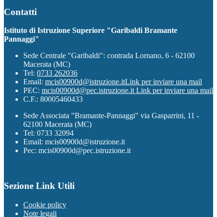
Contatti
Istituto di Istruzione Superiore "Garibaldi Bramante
Pannaggi"
Sede Centrale "Garibaldi": contrada Lornano, 6 - 62100
Macerata (MC)
Tel:
0733 262036
Email:
mcis00900d@istruzione.it
Link per inviare una mail
PEC:
mcis00900d@pec.istruzione.it
Link per inviare una mail
C.F.: 80005460433
Sede Associata "Bramante-Pannaggi" via Gasparrini, 11 -
62100 Macerata (MC)
Tel: 0733 32094
Email: mcis00900d@istruzione.it
Pec: mcis00900d@pec.istruzione.it
Sezione Link Utili
Cookie policy
Note legali