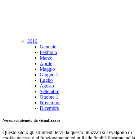
2016
Gennaio
Febbraio
Marzo
Aprile
Maggio
Giugno
1
Luglio
Agosto
Settembre
Ottobre
1
Novembre
Dicembre
Nessun contenuto da visualizzare
Questo sito o gli strumenti terzi da questo utilizzati si avvalgono di
cookie necessari al funzionamento ed utili alle finalità illustrate nella