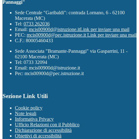
Pannaggi"
Sede Centrale "Garibaldi": contrada Lornano, 6 - 62100
Macerata (MC)
Tel:
0733 262036
Email:
mcis00900d@istruzione.it
Link per inviare una mail
PEC:
mcis00900d@pec.istruzione.it
Link per inviare una mail
C.F.: 80005460433
Sede Associata "Bramante-Pannaggi" via Gasparrini, 11 -
62100 Macerata (MC)
Tel: 0733 32094
Email: mcis00900d@istruzione.it
Pec: mcis00900d@pec.istruzione.it
Sezione Link Utili
Cookie policy
Note legali
Informativa Privacy
Ufficio Relazioni con il Pubblico
Dichiarazione di accessibilità
Obiettivi di accessibilità