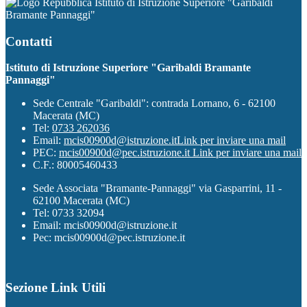
Istituto di Istruzione Superiore "Garibaldi
Bramante Pannaggi"
Contatti
Istituto di Istruzione Superiore "Garibaldi Bramante
Pannaggi"
Sede Centrale "Garibaldi": contrada Lornano, 6 - 62100
Macerata (MC)
Tel:
0733 262036
Email:
mcis00900d@istruzione.it
Link per inviare una mail
PEC:
mcis00900d@pec.istruzione.it
Link per inviare una mail
C.F.: 80005460433
Sede Associata "Bramante-Pannaggi" via Gasparrini, 11 -
62100 Macerata (MC)
Tel: 0733 32094
Email: mcis00900d@istruzione.it
Pec: mcis00900d@pec.istruzione.it
Sezione Link Utili