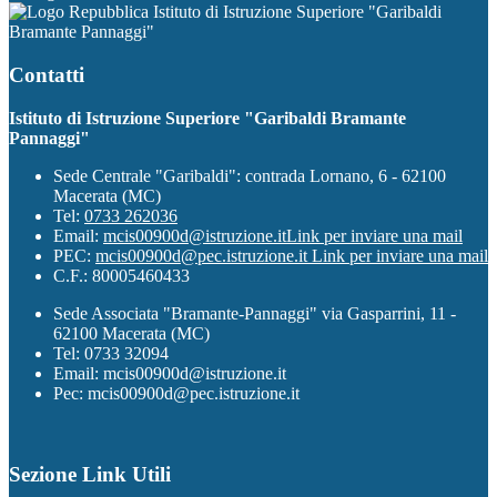
Istituto di Istruzione Superiore "Garibaldi
Bramante Pannaggi"
Contatti
Istituto di Istruzione Superiore "Garibaldi Bramante
Pannaggi"
Sede Centrale "Garibaldi": contrada Lornano, 6 - 62100
Macerata (MC)
Tel:
0733 262036
Email:
mcis00900d@istruzione.it
Link per inviare una mail
PEC:
mcis00900d@pec.istruzione.it
Link per inviare una mail
C.F.: 80005460433
Sede Associata "Bramante-Pannaggi" via Gasparrini, 11 -
62100 Macerata (MC)
Tel: 0733 32094
Email: mcis00900d@istruzione.it
Pec: mcis00900d@pec.istruzione.it
Sezione Link Utili