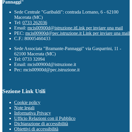
Pannaggi"
Sede Centrale "Garibaldi": contrada Lornano, 6 - 62100
Macerata (MC)
Tel:
0733 262036
Email:
mcis00900d@istruzione.it
Link per inviare una mail
PEC:
mcis00900d@pec.istruzione.it
Link per inviare una mail
C.F.: 80005460433
Sede Associata "Bramante-Pannaggi" via Gasparrini, 11 -
62100 Macerata (MC)
Tel: 0733 32094
Email: mcis00900d@istruzione.it
Pec: mcis00900d@pec.istruzione.it
Sezione Link Utili
Cookie policy
Note legali
Informativa Privacy
Ufficio Relazioni con il Pubblico
Dichiarazione di accessibilità
Obiettivi di accessibilità