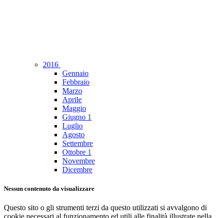
2016
Gennaio
Febbraio
Marzo
Aprile
Maggio
Giugno
1
Luglio
Agosto
Settembre
Ottobre
1
Novembre
Dicembre
Nessun contenuto da visualizzare
Questo sito o gli strumenti terzi da questo utilizzati si avvalgono di
cookie necessari al funzionamento ed utili alle finalità illustrate nella