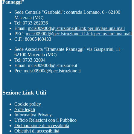
Pannaggi"
Sede Centrale "Garibaldi": contrada Lornano, 6 - 62100
Macerata (MC)
Tel:
0733 262036
Email:
mcis00900d@istruzione.it
Link per inviare una mail
PEC:
mcis00900d@pec.istruzione.it
Link per inviare una mail
C.F.: 80005460433
Sede Associata "Bramante-Pannaggi" via Gasparrini, 11 -
62100 Macerata (MC)
Tel: 0733 32094
Email: mcis00900d@istruzione.it
Pec: mcis00900d@pec.istruzione.it
Sezione Link Utili
Cookie policy
Note legali
Informativa Privacy
Ufficio Relazioni con il Pubblico
Dichiarazione di accessibilità
Obiettivi di accessibilità