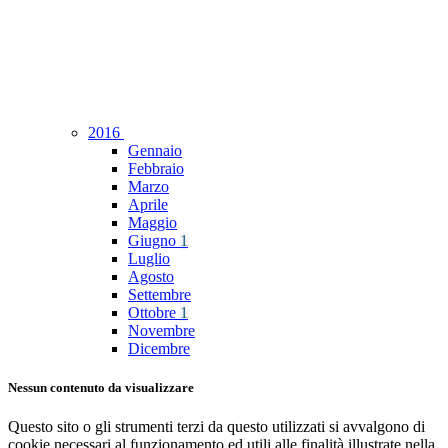
2016
Gennaio
Febbraio
Marzo
Aprile
Maggio
Giugno
1
Luglio
Agosto
Settembre
Ottobre
1
Novembre
Dicembre
Nessun contenuto da visualizzare
Questo sito o gli strumenti terzi da questo utilizzati si avvalgono di
cookie necessari al funzionamento ed utili alle finalità illustrate nella