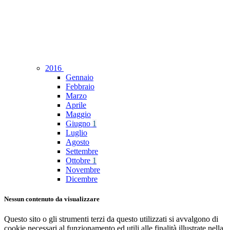
2016
Gennaio
Febbraio
Marzo
Aprile
Maggio
Giugno
1
Luglio
Agosto
Settembre
Ottobre
1
Novembre
Dicembre
Nessun contenuto da visualizzare
Questo sito o gli strumenti terzi da questo utilizzati si avvalgono di
cookie necessari al funzionamento ed utili alle finalità illustrate nella