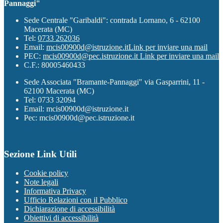
Pannaggi"
Sede Centrale "Garibaldi": contrada Lornano, 6 - 62100
Macerata (MC)
Tel:
0733 262036
Email:
mcis00900d@istruzione.it
Link per inviare una mail
PEC:
mcis00900d@pec.istruzione.it
Link per inviare una mail
C.F.: 80005460433
Sede Associata "Bramante-Pannaggi" via Gasparrini, 11 -
62100 Macerata (MC)
Tel: 0733 32094
Email: mcis00900d@istruzione.it
Pec: mcis00900d@pec.istruzione.it
Sezione Link Utili
Cookie policy
Note legali
Informativa Privacy
Ufficio Relazioni con il Pubblico
Dichiarazione di accessibilità
Obiettivi di accessibilità