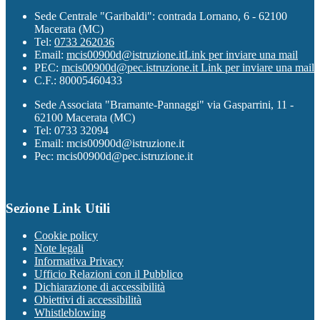
Sede Centrale "Garibaldi": contrada Lornano, 6 - 62100
Macerata (MC)
Tel:
0733 262036
Email:
mcis00900d@istruzione.it
Link per inviare una mail
PEC:
mcis00900d@pec.istruzione.it
Link per inviare una mail
C.F.: 80005460433
Sede Associata "Bramante-Pannaggi" via Gasparrini, 11 -
62100 Macerata (MC)
Tel: 0733 32094
Email: mcis00900d@istruzione.it
Pec: mcis00900d@pec.istruzione.it
Sezione Link Utili
Cookie policy
Note legali
Informativa Privacy
Ufficio Relazioni con il Pubblico
Dichiarazione di accessibilità
Obiettivi di accessibilità
Whistleblowing