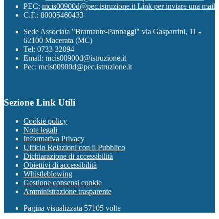
PEC:
mcis00900d@pec.istruzione.it
Link per inviare una mail
C.F.: 80005460433
Sede Associata "Bramante-Pannaggi" via Gasparrini, 11 -
62100 Macerata (MC)
Tel: 0733 32094
Email: mcis00900d@istruzione.it
Pec: mcis00900d@pec.istruzione.it
Sezione Link Utili
Cookie policy
Note legali
Informativa Privacy
Ufficio Relazioni con il Pubblico
Dichiarazione di accessibilità
Obiettivi di accessibilità
Whistleblowing
Gestione consensi cookie
Amministrazione trasparente
Pagina visualizzata
57105
volte