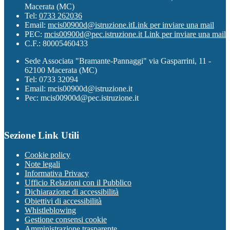
Macerata (MC)
Tel:
0733 262036
Email:
mcis00900d@istruzione.it
Link per inviare una mail
PEC:
mcis00900d@pec.istruzione.it
Link per inviare una mail
C.F.: 80005460433
Sede Associata "Bramante-Pannaggi" via Gasparrini, 11 -
62100 Macerata (MC)
Tel: 0733 32094
Email: mcis00900d@istruzione.it
Pec: mcis00900d@pec.istruzione.it
Sezione Link Utili
Cookie policy
Note legali
Informativa Privacy
Ufficio Relazioni con il Pubblico
Dichiarazione di accessibilità
Obiettivi di accessibilità
Whistleblowing
Gestione consensi cookie
Amministrazione trasparente