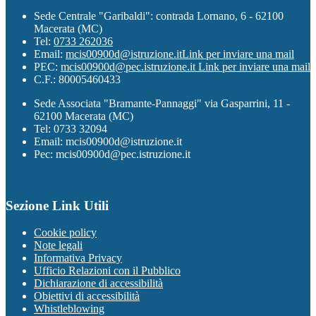
Sede Centrale "Garibaldi": contrada Lornano, 6 - 62100
Macerata (MC)
Tel:
0733 262036
Email:
mcis00900d@istruzione.it
Link per inviare una mail
PEC:
mcis00900d@pec.istruzione.it
Link per inviare una mail
C.F.: 80005460433
Sede Associata "Bramante-Pannaggi" via Gasparrini, 11 -
62100 Macerata (MC)
Tel: 0733 32094
Email: mcis00900d@istruzione.it
Pec: mcis00900d@pec.istruzione.it
Sezione Link Utili
Cookie policy
Note legali
Informativa Privacy
Ufficio Relazioni con il Pubblico
Dichiarazione di accessibilità
Obiettivi di accessibilità
Whistleblowing