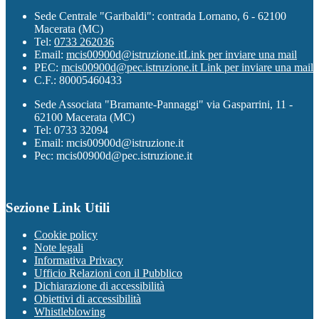
Sede Centrale "Garibaldi": contrada Lornano, 6 - 62100
Macerata (MC)
Tel:
0733 262036
Email:
mcis00900d@istruzione.it
Link per inviare una mail
PEC:
mcis00900d@pec.istruzione.it
Link per inviare una mail
C.F.: 80005460433
Sede Associata "Bramante-Pannaggi" via Gasparrini, 11 -
62100 Macerata (MC)
Tel: 0733 32094
Email: mcis00900d@istruzione.it
Pec: mcis00900d@pec.istruzione.it
Sezione Link Utili
Cookie policy
Note legali
Informativa Privacy
Ufficio Relazioni con il Pubblico
Dichiarazione di accessibilità
Obiettivi di accessibilità
Whistleblowing