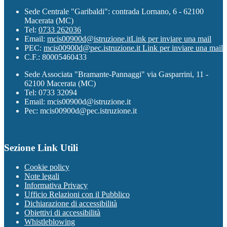
Sede Centrale "Garibaldi": contrada Lornano, 6 - 62100
Macerata (MC)
Tel:
0733 262036
Email:
mcis00900d@istruzione.it
Link per inviare una mail
PEC:
mcis00900d@pec.istruzione.it
Link per inviare una mail
C.F.: 80005460433
Sede Associata "Bramante-Pannaggi" via Gasparrini, 11 -
62100 Macerata (MC)
Tel: 0733 32094
Email: mcis00900d@istruzione.it
Pec: mcis00900d@pec.istruzione.it
Sezione Link Utili
Cookie policy
Note legali
Informativa Privacy
Ufficio Relazioni con il Pubblico
Dichiarazione di accessibilità
Obiettivi di accessibilità
Whistleblowing