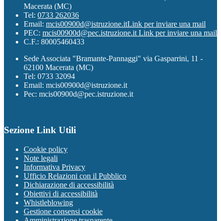
Macerata (MC)
Tel:
0733 262036
Email:
mcis00900d@istruzione.it
Link per inviare una mail
PEC:
mcis00900d@pec.istruzione.it
Link per inviare una mail
C.F.: 80005460433
Sede Associata "Bramante-Pannaggi" via Gasparrini, 11 -
62100 Macerata (MC)
Tel: 0733 32094
Email: mcis00900d@istruzione.it
Pec: mcis00900d@pec.istruzione.it
Sezione Link Utili
Cookie policy
Note legali
Informativa Privacy
Ufficio Relazioni con il Pubblico
Dichiarazione di accessibilità
Obiettivi di accessibilità
Whistleblowing
Gestione consensi cookie
Amministrazione trasparente