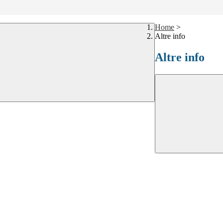
Home
>
Altre info
Altre info