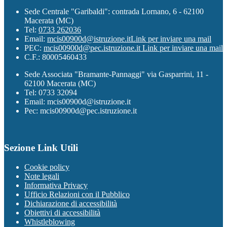
Sede Centrale "Garibaldi": contrada Lornano, 6 - 62100
Macerata (MC)
Tel:
0733 262036
Email:
mcis00900d@istruzione.it
Link per inviare una mail
PEC:
mcis00900d@pec.istruzione.it
Link per inviare una mail
C.F.: 80005460433
Sede Associata "Bramante-Pannaggi" via Gasparrini, 11 -
62100 Macerata (MC)
Tel: 0733 32094
Email: mcis00900d@istruzione.it
Pec: mcis00900d@pec.istruzione.it
Sezione Link Utili
Cookie policy
Note legali
Informativa Privacy
Ufficio Relazioni con il Pubblico
Dichiarazione di accessibilità
Obiettivi di accessibilità
Whistleblowing