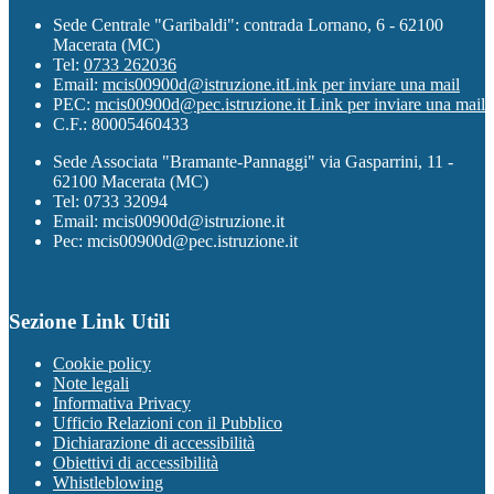
Sede Centrale "Garibaldi": contrada Lornano, 6 - 62100
Macerata (MC)
Tel:
0733 262036
Email:
mcis00900d@istruzione.it
Link per inviare una mail
PEC:
mcis00900d@pec.istruzione.it
Link per inviare una mail
C.F.: 80005460433
Sede Associata "Bramante-Pannaggi" via Gasparrini, 11 -
62100 Macerata (MC)
Tel: 0733 32094
Email: mcis00900d@istruzione.it
Pec: mcis00900d@pec.istruzione.it
Sezione Link Utili
Cookie policy
Note legali
Informativa Privacy
Ufficio Relazioni con il Pubblico
Dichiarazione di accessibilità
Obiettivi di accessibilità
Whistleblowing