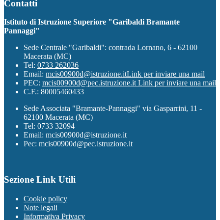
Contatti
Istituto di Istruzione Superiore "Garibaldi Bramante
Pannaggi"
Sede Centrale "Garibaldi": contrada Lornano, 6 - 62100
Macerata (MC)
Tel:
0733 262036
Email:
mcis00900d@istruzione.it
Link per inviare una mail
PEC:
mcis00900d@pec.istruzione.it
Link per inviare una mail
C.F.: 80005460433
Sede Associata "Bramante-Pannaggi" via Gasparrini, 11 -
62100 Macerata (MC)
Tel: 0733 32094
Email: mcis00900d@istruzione.it
Pec: mcis00900d@pec.istruzione.it
Sezione Link Utili
Cookie policy
Note legali
Informativa Privacy