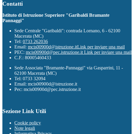
Contatti
Istituto di Istruzione Superiore "Garibaldi Bramante
Pannaggi"
Sede Centrale "Garibaldi": contrada Lornano, 6 - 62100
Macerata (MC)
Tel:
0733 262036
Email:
mcis00900d@istruzione.it
Link per inviare una mail
PEC:
mcis00900d@pec.istruzione.it
Link per inviare una mail
C.F.: 80005460433
Sede Associata "Bramante-Pannaggi" via Gasparrini, 11 -
62100 Macerata (MC)
Tel: 0733 32094
Email: mcis00900d@istruzione.it
Pec: mcis00900d@pec.istruzione.it
Sezione Link Utili
Cookie policy
Note legali
Informativa Privacy