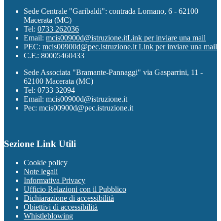
Sede Centrale "Garibaldi": contrada Lornano, 6 - 62100
Macerata (MC)
Tel:
0733 262036
Email:
mcis00900d@istruzione.it
Link per inviare una mail
PEC:
mcis00900d@pec.istruzione.it
Link per inviare una mail
C.F.: 80005460433
Sede Associata "Bramante-Pannaggi" via Gasparrini, 11 -
62100 Macerata (MC)
Tel: 0733 32094
Email: mcis00900d@istruzione.it
Pec: mcis00900d@pec.istruzione.it
Sezione Link Utili
Cookie policy
Note legali
Informativa Privacy
Ufficio Relazioni con il Pubblico
Dichiarazione di accessibilità
Obiettivi di accessibilità
Whistleblowing