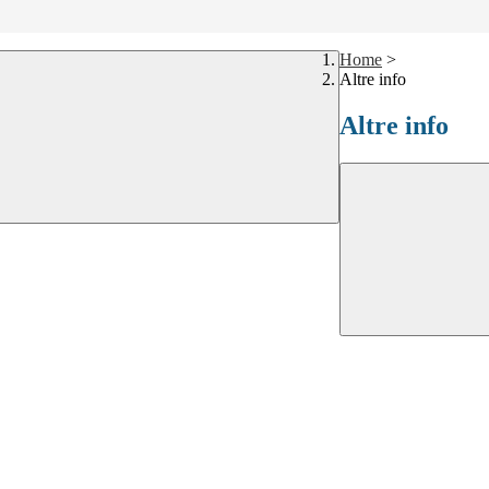
Home
>
Altre info
Altre info