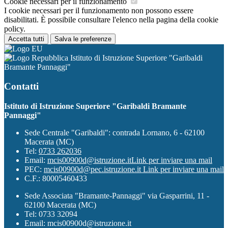
Cookie necessari per il funzionamento
I cookie necessari per il funzionamento non possono essere
disabilitati. È possibile consultare l'elenco nella pagina della cookie
policy.
Accetta tutti
Salva le preferenze
Istituto di Istruzione Superiore "Garibaldi
Bramante Pannaggi"
Contatti
Istituto di Istruzione Superiore "Garibaldi Bramante
Pannaggi"
Sede Centrale "Garibaldi": contrada Lornano, 6 - 62100
Macerata (MC)
Tel:
0733 262036
Email:
mcis00900d@istruzione.it
Link per inviare una mail
PEC:
mcis00900d@pec.istruzione.it
Link per inviare una mail
C.F.: 80005460433
Sede Associata "Bramante-Pannaggi" via Gasparrini, 11 -
62100 Macerata (MC)
Tel: 0733 32094
Email: mcis00900d@istruzione.it