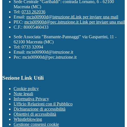
Sede Centrale "Garibaldi": contrada Lornano, 6 - 62100
Macerata (MC)
Tel:
0733 262036
Email:
mcis00900d@istruzione.it
Link per inviare una mail
PEC:
mcis00900d@pec.istruzione.it
Link per inviare una mail
C.F.: 80005460433
Sede Associata "Bramante-Pannaggi" via Gasparrini, 11 -
62100 Macerata (MC)
Tel: 0733 32094
Email: mcis00900d@istruzione.it
Pec: mcis00900d@pec.istruzione.it
Sezione Link Utili
Cookie policy
Note legali
Informativa Privacy
Ufficio Relazioni con il Pubblico
Dichiarazione di accessibilità
Obiettivi di accessibilità
Whistleblowing
Gestione consensi cookie