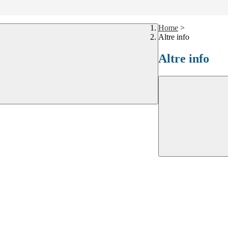
Home
>
Altre info
Altre info