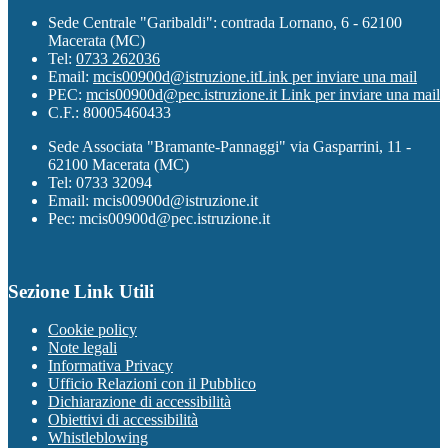
Sede Centrale "Garibaldi": contrada Lornano, 6 - 62100
Macerata (MC)
Tel:
0733 262036
Email:
mcis00900d@istruzione.it
Link per inviare una mail
PEC:
mcis00900d@pec.istruzione.it
Link per inviare una mail
C.F.: 80005460433
Sede Associata "Bramante-Pannaggi" via Gasparrini, 11 -
62100 Macerata (MC)
Tel: 0733 32094
Email: mcis00900d@istruzione.it
Pec: mcis00900d@pec.istruzione.it
Sezione Link Utili
Cookie policy
Note legali
Informativa Privacy
Ufficio Relazioni con il Pubblico
Dichiarazione di accessibilità
Obiettivi di accessibilità
Whistleblowing